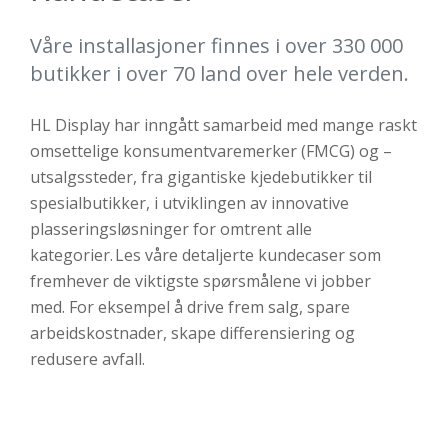
Våre installasjoner finnes i over 330 000
butikker i over 70 land over hele verden.
HL Display har inngått samarbeid med mange raskt
omsettelige konsumentvaremerker (FMCG) og
–
utsalgssteder
, f
ra gigantiske kjedebutikker til
spesialbutikker, i utviklingen av innovative
plasseringsløsninger for omtrent alle
kategorier. Les våre detaljerte
kundecase
r
som
fremhever de viktigste spørsmålene
vi
jobber
med
.
F
or eksempel å drive frem salg, spare
arbeidskostnader, skape differensiering og
redusere avfall.