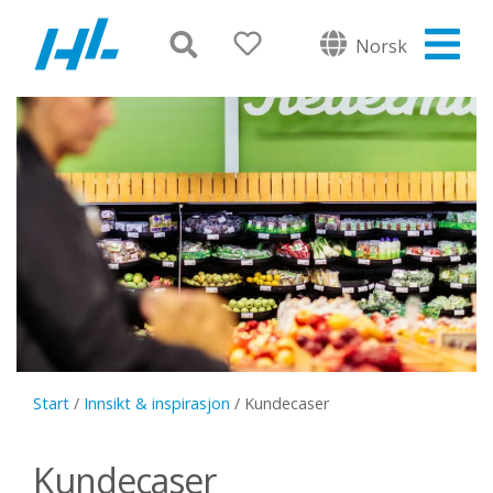
Norsk
Start
/
Innsikt & inspirasjon
/
Kundecaser
Kundecaser