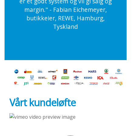
er et godt system og vil gi salg og
margin." - Fabian Eichemeyer,
butikkeier, REWE, Hamburg,
Tyskland
Vårt kundeløfte