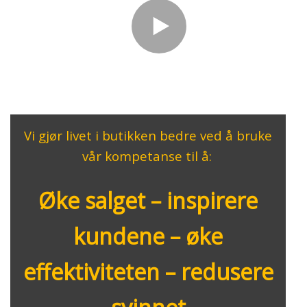
Vi gjør livet i butikken bedre ved å bruke
vår kompetanse til å:
Øke salget – inspirere
kundene – øke
effektiviteten – redusere