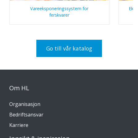
Vareeksponeringssystem for
Eksp
ferskvarer
g
Go till vår katalog
Om HL
Organisasjon
Bedriftsansvar
Karriere