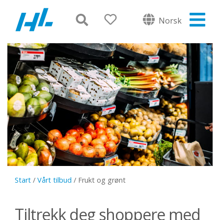
Norsk
Start
/
Vårt tilbud
/
Frukt og grønt
Tiltrekk deg shoppere med