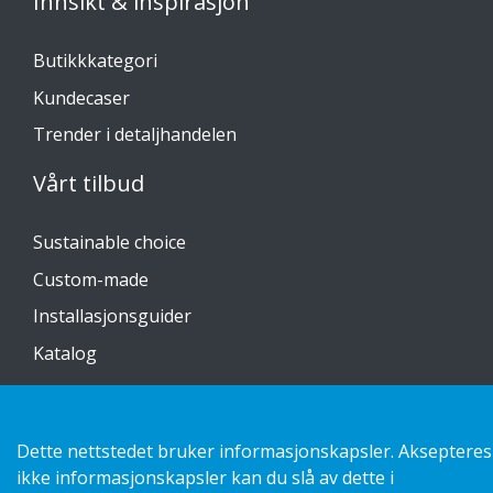
Innsikt & inspirasjon
Butikkkategori
Kundecaser
Trender i detaljhandelen
Vårt tilbud
Sustainable choice
Custom-made
Installasjonsguider
Katalog
Kontakt oss
Dette nettstedet bruker informasjonskapsler. Aksepteres
Personvernerklæring
ikke informasjonskapsler kan du slå av dette i