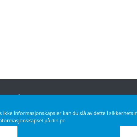
Vårt tilbud
Kontakt oss
ikke informasjonskapsler kan du slå av dette i sikkerhetsin
Sustainable choice
Personvernerklæring
informasjonskapsel på din pc.
Custom-made
Installasjonsguider