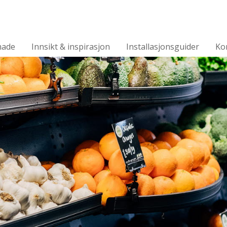
made
Innsikt & inspirasjon
Installasjonsguider
Ko