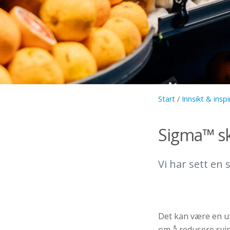
Start
/
Innsikt & insp
Sigma™ sk
Vi har sett en 
Det kan være en ut
om
å
redusere svi