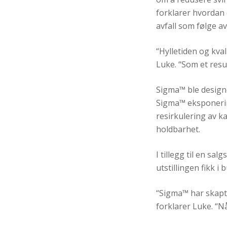
forklarer hvordan 
avfall som følge a
“Hylletiden og kva
Luke. “Som et result
Sigma™ ble designe
Sigma™ eksponering
resirkulering av k
holdbarhet.
I tillegg til en s
utstillingen fikk i
“Sigma™ har skapt 
forklarer Luke.
“
Nå