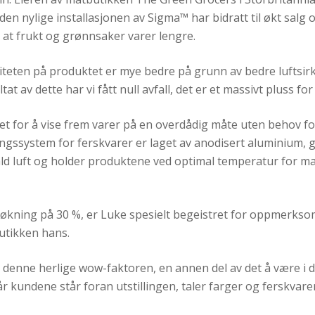
den nylige installasjonen av Sigma™ har bidratt til økt salg
v at frukt og grønnsaker varer lengre.
liteten på produktet er mye bedre på grunn av bedre luftsirk
at av dette har vi fått null avfall, det er et massivt pluss for
t for å vise frem varer på en overdådig måte uten behov for
ssystem for ferskvarer er laget av anodisert aluminium, g
ald luft og holder produktene ved optimal temperatur for m
algsøkning på 30 %, er Luke spesielt begeistret for oppmerks
 butikken hans.
denne herlige wow-faktoren, en annen del av det å være i d
r kundene står foran utstillingen, taler farger og ferskvarer