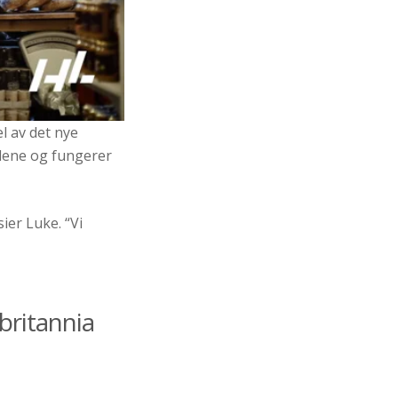
l av det nye
ndene og fungerer
ier Luke. “Vi
britannia