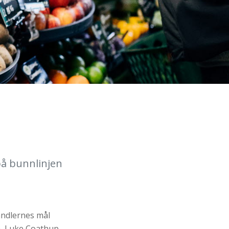
 på bunnlinjen
andlernes mål
a, Luke Coathup,