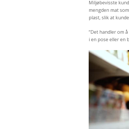
Miljøbevisste kund
mengden mat som k
plast, slik at kun
“Det handler om å g
i en pose eller en