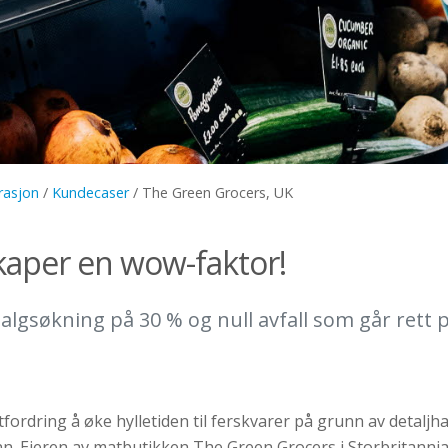
irasjon
/
Kundecaser
/
The Green Grocers, UK
aper en wow-faktor!
salgsøkning på 30 % og null avfall som går rett
fordring å øke hylletiden til ferskvarer på grunn av detaljh
nn. Eieren av matbutikken The Green Grocers i Storbritanni