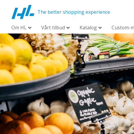
The better shopping experience
Om HL
Vårt tilbud
Katalog
Custom-