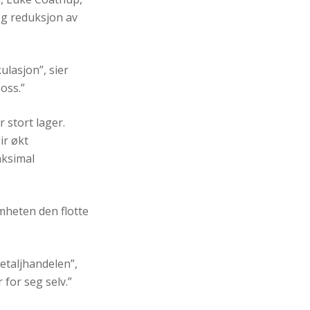
 og reduksjon av
ulasjon”, sier
 oss.”
 stort lager.
ir økt
aksimal
omheten den flotte
etaljhandelen”,
 for seg selv.”