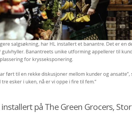
gere salgsøkning, har HL installert et banantre. Det er en de
™ gulvhyller. Banantreets unike utforming appellerer til ku
lassering for krysseksponering.
ar ført til en rekke diskusjoner mellom kunder og ansatte”, s
 tre esker i uken, nå er vi oppe i fire til fem.”
installert på The Green Grocers, Stor