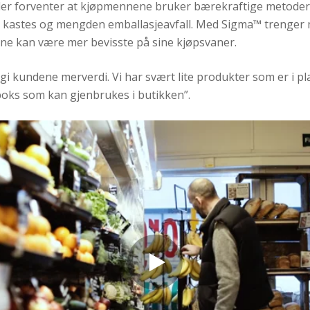
er forventer at
kjøpmennene
bruke
r
bærekraftige metoder
astes og mengden emballasjeavfall. Med Sigma™ trenger ma
dene kan være mer bevisste på sine kjøpsvaner.
i kundene merverdi. Vi har svært lite produkter som er i plas
 boks som kan gjenbrukes i butikken”.