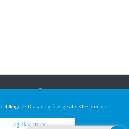
nstillingene. Du kan også velge at nettleseren din
Jeg aksepterer