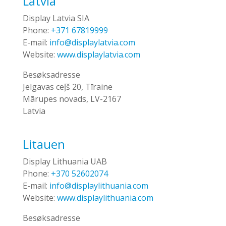
Latvia
Display Latvia SIA
Phone:
+371 67819999
E-mail:
info@displaylatvia.com
Website:
www.displaylatvia.com
Besøksadresse
Jelgavas ceļš 20, Tīraine
Mārupes novads, LV-2167
Latvia
Litauen
Display Lithuania UAB
Phone:
+370 52602074
E-mail:
info@displaylithuania.com
Website:
www.displaylithuania.com
Besøksadresse