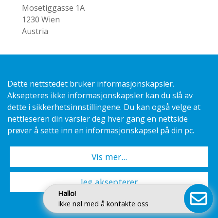
Mosetiggasse 1A
1230 Wien
Austria
Østerrike
HL Display Österreich GmbH
Dette nettstedet bruker informasjonskapsler.
Phone:
+43 1 667 02 90
Aksepteres ikke informasjonskapsler kan du slå av
Fax:
+43 1 667 02 91
dette i sikkerhetsinnstillingene. Du kan også velge at
E-mail:
info.at@hl-display.com
nettleseren din varsler deg hver gang en nettside
prøver å sette inn en informasjonskapsel på din pc.
Besøksadresse
Jochen Rindt Strasse 37
Vis mer...
(Biròstrasse 31)
1230 Wien
Austria
Jeg aksepterer
Hallo!
Ikke nøl med å kontakte oss