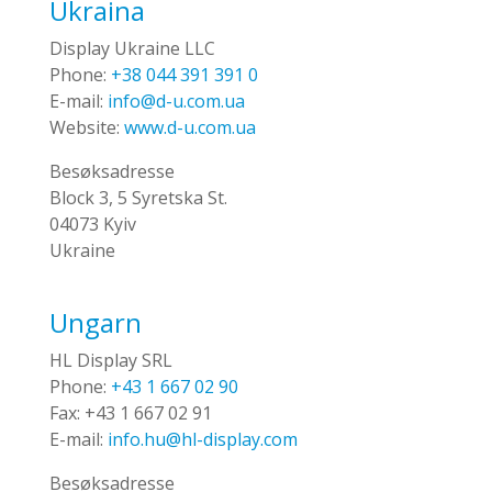
Ukraina
Display Ukraine LLC
Phone:
+38 044 391 391 0
E-mail:
info@d-u.com.ua
Website:
www.d-u.com.ua
Besøksadresse
Block 3, 5 Syretska St.
04073 Kyiv
Ukraine
Ungarn
HL Display SRL
Phone:
+43 1 667 02 90
Fax:
+43 1 667 02 91
E-mail:
info.hu@hl-display.com
Besøksadresse