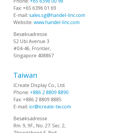
Phone:
+65 6396 00 96
Fax:
+65 6396 01 69
E-mail:
sales.sg@handel-linc.com
Website:
www.handel-linc.com
Besøksadresse
52 Ubi Avenue 3
#04-46, Frontier,
Singapore 408867
Taiwan
iCreate Display Co., Ltd.
Phone:
+886 2 8809 8890
Fax:
+886 2 8809 8885
E-mail:
icr@icreate-tw.com
Besøksadresse
Rm. 9, 9F., No. 27. Sec. 2,
Zhongzheng E. Red.,