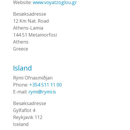
Website:
www.voyatzoglou.gr
Besøksadresse
12 Km Nat. Road
Athens-Lamia
144 51 Metamorfosi
Athens
Greece
Island
Rými Ofnasmiðjan
Phone:
+354 511 11 00
E-mail:
rymi@rymi.is
Besøksadresse
Gylfaflot 4
Reykjavik 112
Iceland