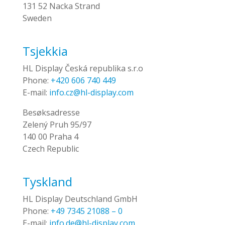
131 52 Nacka Strand
Sweden
Tsjekkia
HL Display Česká republika s.r.o
Phone:
+420 606 740 449
E-mail:
info.cz@hl-display.com
Besøksadresse
Zelený Pruh 95/97
140 00 Praha 4
Czech Republic
Tyskland
HL Display Deutschland GmbH
Phone:
+49 7345 21088 – 0
E-mail:
info.de@hl-display.com