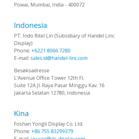
Powai, Mumbai, India - 400072
Indonesia
PT. Indo Ritel Lin (Subsidiary of Handel Linc
Display)
Phone:
+6221 8066 7280
E-mail:
sales.id@handel-linc.com
Besøksadresse
L’Avenue Office Tower 12th Fl,
Suite 12A Jl. Raya Pasar Minggu Kav. 16
Jakarta Selatan 12780, Indonesia
Kina
Foshan Yongli Display Co. Ltd.
Phone:
+86 755 83299379
E-mail:
jay.yao@ylc-display.com