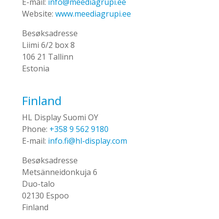
E-mail:
info@meediagrupi.ee
Website:
www.meediagrupi.ee
Besøksadresse
Liimi 6/2 box 8
106 21 Tallinn
Estonia
Finland
HL Display Suomi OY
Phone:
+358 9 562 9180
E-mail:
info.fi@hl-display.com
Besøksadresse
Metsänneidonkuja 6
Duo-talo
02130 Espoo
Finland