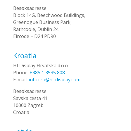
Besøksadresse
Block 14G, Beechwood Buildings,
Greenogue Business Park,
Rathcoole, Dublin 24.
Eircode – D24 PD90
Kroatia
HLDisplay Hrvatska d.o.o
Phone:
+385 1 3535 808
E-mail:
info.cro@hl-display.com
Besøksadresse
Savska cesta 41
10000 Zagreb
Croatia