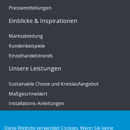
Pressemitteilungen
Einblicke & Inspirationen
Marktabteilung
Kundenbeispiele
Einzelhandelstrends
Unsere Leistungen
Sustainable Choice und Kreislaufangebot
Maßgeschneidert
Installations-Anleitungen
Katalog
Kontakt
Diese Website verwendet Cookies. Wenn Sie keine