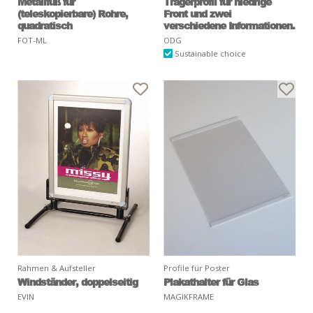
Metallfuß für
Trägerprofil für niedrige
(teleskopierbare) Rohre,
Front und zwei
quadratisch
verschiedene Informationen.
FOT-ML
ODG
Sustainable choice
Rahmen & Aufsteller
Profile für Poster
Windständer, doppelseitig
Plakathalter für Glas
EVIN
MAGIKFRAME