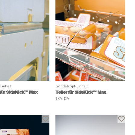
Einheit
Gondelkopf-Einheit
 für SideKick™ Max
Teiler für SideKick™ Max
SKM-DIV