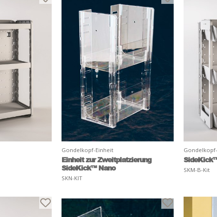
Gondelkopf-Einheit
Gondelkopf-
Einheit zur Zweitplatzierung
SideKick™
SideKick™ Nano
SKM-B-Kit
SKN-KIT