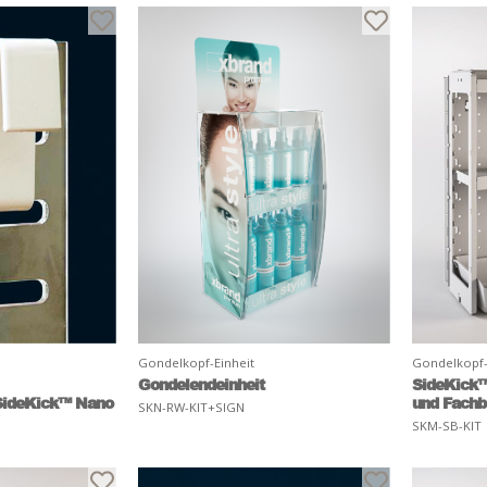
Gondelkopf-Einheit
Gondelkopf-
Gondelendeinheit
SideKick™
SideKick™ Nano
und Fach
SKN-RW-KIT+SIGN
SKM-SB-KIT