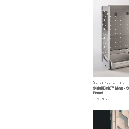
Gondelkopf-Einheit
SideKick™ Max - S
Front
SKM-BG-KIT