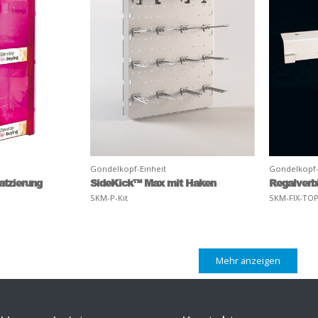
Gondelkopf-Einheit
Gondelkopf-
atzierung
SideKick™ Max mit Haken
Regalverb
SKM-P-Kit
SKM-FIX-TO
Mehr anzeigen