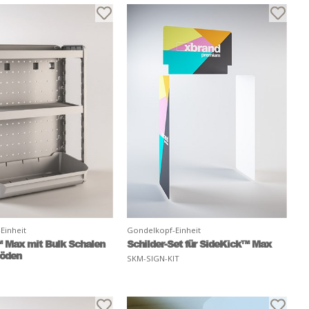
Einheit
Gondelkopf-Einheit
 Max mit Bulk Schalen
Schilder-Set für SideKick™ Max
böden
SKM-SIGN-KIT