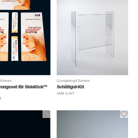
Einheit
Gondelkopf-Einheit
rungsset für SideKick™
Schüttgut-Kit
SKM-G-KIT
T