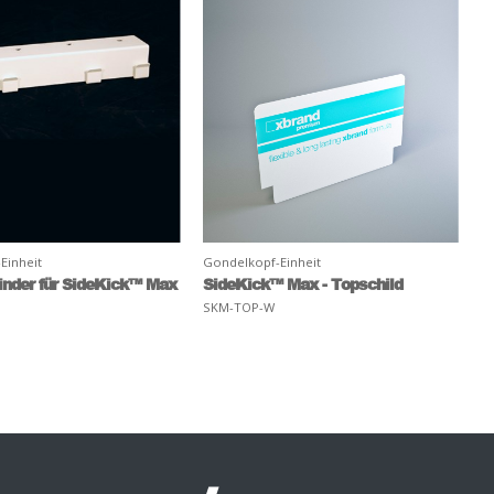
Einheit
Gondelkopf-Einheit
inder für SideKick™ Max
SideKick™ Max - Topschild
P
SKM-TOP-W