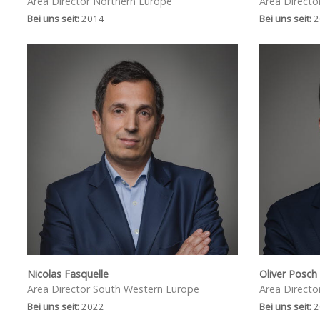
Area Director Northern Europe
Area Directo
Bei uns seit:
2014
Bei uns seit:
2
Nicolas Fasquelle
Oliver Posch
Area Director South Western Europe
Area Directo
Bei uns seit:
2022
Bei uns seit:
2