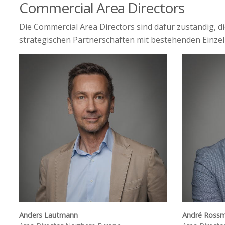
Commercial Area Directors
Die Commercial Area Directors sind dafür zuständig, d
strategischen Partnerschaften mit bestehenden Einze
Anders Lautmann
André Ross