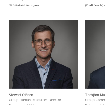
B2B-Retail-Lösungen.
(Kraft Foods) 
Stewart O’Brien
Torbjörn M
Group Human Resources Director
Group Comme