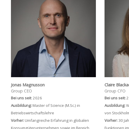
Jonas Magnusson
Claire Black
Group CEO
Group CFO
Bei uns seit
: 2026
Bei uns seit:
2
Ausbildung:
Master of Science (M.Sc.) in
Ausbildung:
W
Betriebswirtschaftslehre
von Stockhol
Vorher:
Umfangreiche Erfahrung in globalen
Vorher:
30 Jah
Konsumgüterunternehmen sowie im Bereich
Funktionen im