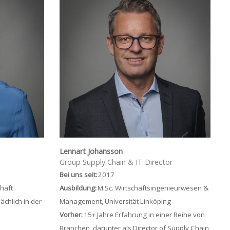
Lennart Johansson
Group Supply Chain & IT Director
Bei uns seit:
2017
chaft
Ausbildung:
M.Sc
. Wirtschaftsingenieurwesen &
chlich in der
Management, Universität Linköping
Vorher:
15+ Jahre Erfahrung in einer Reihe von
Branchen, darunter als
Director
of
Supply Chain