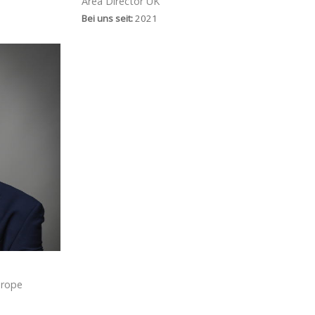
Area Director UK
Bei uns seit:
2021
urope