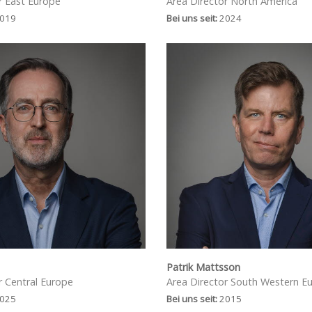
r East Europe
Area Director North America
019
Bei uns seit:
2024
Patrik Mattsson
r Central Europe
Area Director South Western E
025
Bei uns seit:
2015