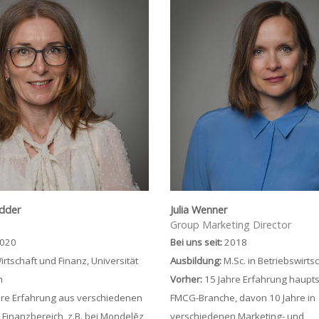
adder
Julia Wenner
Group Marketing Director
020
Bei uns seit:
2018
irtschaft und Finanz, Universität
Ausbildung:
M.Sc. in Betriebswirts
m
Vorher:
15 Jahre Erfahrung hauptsä
re Erfahrung aus verschiedenen
FMCG-Branche, davon 10 Jahre in
 Finanzbereich, z.B. bei Mondelēz
verschiedenen Marketing- und