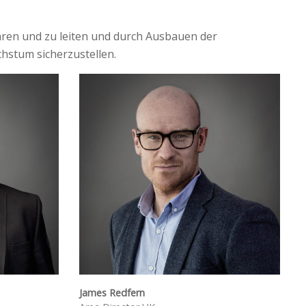
ühren und zu leiten und durch Ausbauen der
hstum sicherzustellen.
James Redfern