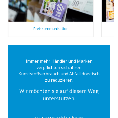
Preiskommunikation
Immer mehr Händler und Marken
verpflichten sich, ihren
Kunststoffverbrauch und Abfall drastisch
zu reduzieren.
Wir möchten sie auf diesem Weg
unterstützen.