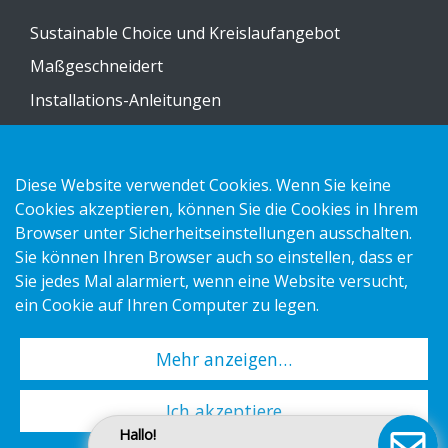
Sustainable Choice und Kreislaufangebot
Maßgeschneidert
Installations-Anleitungen
Katalog
Kontakt
Diese Website verwendet Cookies. Wenn Sie keine
Cookies akzeptieren, können Sie die Cookies in Ihrem
Datenschutzerklärung
Browser unter Sicherheitseinstellungen ausschalten.
Sie können Ihren Browser auch so einstellen, dass er
Cookies
Sie jedes Mal alarmiert, wenn eine Website versucht,
Impressum
ein Cookie auf Ihren Computer zu legen.
Mehr anzeigen…
Copyright 2026 HL Display AB. All rights reserved.
Ich akzeptiere
Hallo!