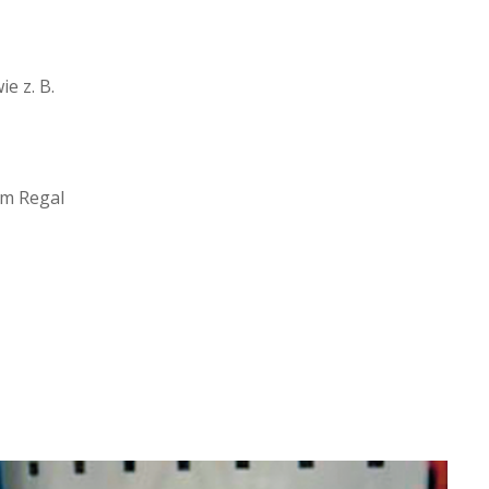
e z. B.
am Regal