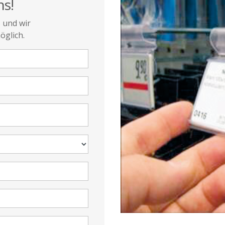
ns!
s und wir
öglich.