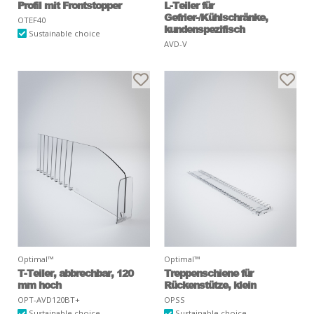
Profil mit Frontstopper
L-Teiler für
Gefrier-/Kühlschränke,
OTEF40
kundenspezifisch
Sustainable choice
AVD-V
Optimal™
Optimal™
T-Teiler, abbrechbar, 120
Treppenschiene für
mm hoch
Rückenstütze, klein
OPT-AVD120BT+
OPSS
Sustainable choice
Sustainable choice