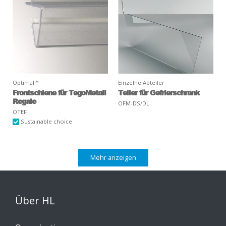
Optimal™
Einzelne Abteiler
Frontschiene für TegoMetall
Teiler für Gefrierschrank
Regale
OFM-DS/DL
OTEF
Sustainable choice
Mehr anzeigen
Über HL