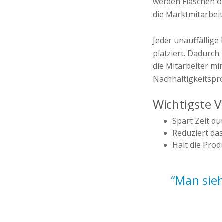
werden Flaschen o
die Marktmitarbeit
Jeder unauffällig
platziert. Dadurch
die Mitarbeiter min
Nachhaltigkeits
Wichtigste V
Spart Zeit du
Reduziert da
Hält die Prod
“Man sieh