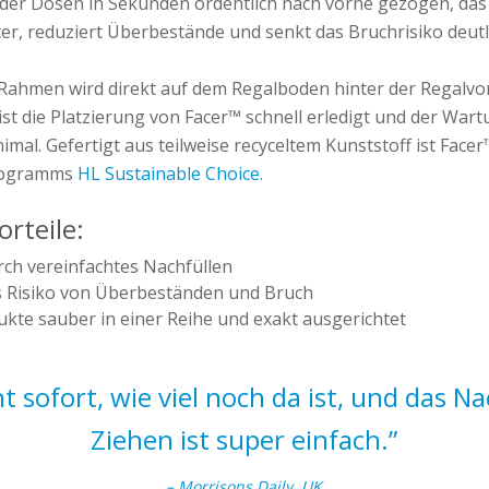
der Dosen in Sekunden ordentlich nach vorne gezogen, das s
er, reduziert Überbestände und senkt das Bruchrisiko deutl
e Rahmen wird direkt auf dem Regalboden hinter der Regalv
 ist die Platzierung von Facer™ schnell erledigt und der Wa
imal. Gefertigt aus teilweise recyceltem Kunststoff ist Facer
programms
HL Sustainable Choice.
orteile:
rch vereinfachtes Nachfüllen
s Risiko von Überbeständen und Bruch
ukte sauber in einer Reihe und exakt ausgerichtet
t sofort, wie viel noch da ist, und das N
Ziehen ist super einfach.”
– Morrisons Daily, UK