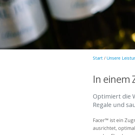
Start
/
Unsere Leistu
In einem 
Optimiert die 
Regale und sau
Facer™ ist ein Zu
ausrichtet, optima