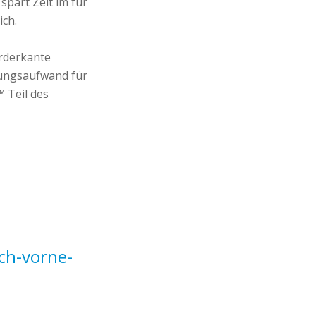
part Zeit im für
ich.
orderkante
rtungsaufwand für
™ Teil des
ach-vorne-