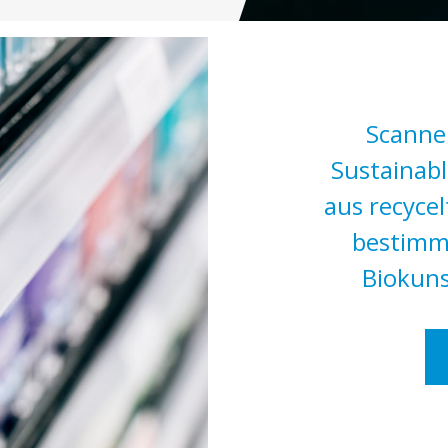
Scanner
Sustainabl
aus recycel
bestimmt
Biokuns