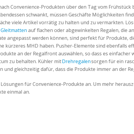
nach Convenience-Produkten über den Tag vom Frühstück 
bendessen schwankt, müssen Geschäfte Möglichkeiten finde
äche viele Artikel vorrätig zu halten und zu vermarkten. Lö
d
Gleitmatten
auf flachen oder abgewinkelten Regalen, die a
e angepasst werden können, sind perfekt für Produkte, di
ne kürzeres MHD haben. Pusher-Elemente sind ebenfalls eff
ukte an der Regalfront auswählen, so dass es einfacher wi
tum zu behalten. Kühler mit
Drehregalen
sorgen für ein ras
len und gleichzeitig dafür, dass die Produkte immer an der Re
 Lösungen für Convenience-Produkte an. Um mehr herauszu
te einmal an.