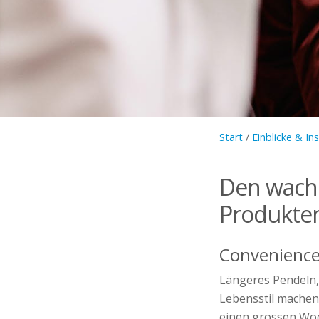
Start
/
Einblicke & In
Den wach
Produkte
Convenience
Längeres Pendeln, 
Lebensstil machen 
einen grossen Woc