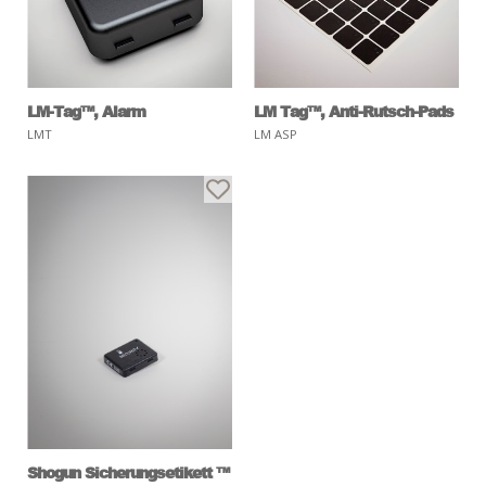
LM-Tag™, Alarm
LM Tag™, Anti-Rutsch-Pads
LMT
LM ASP
Shogun Sicherungsetikett ™