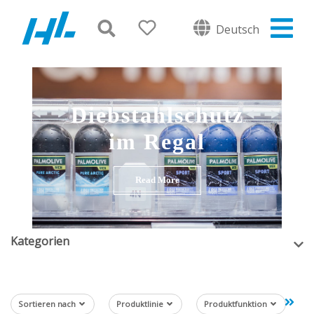
Deutsch
Diebstahlschutz
im Regal
Read More
Kategorien
Sortieren nach
Produktlinie
Produktfunktion