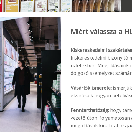
Miért válassza a H
Kiskereskedelmi szakértele
kiskereskedelmi bizonyító
üzletekben. Megoldásaink n
dolgozó személyzet számár
Vásárlók ismerete:
ismerjük
elvárásaik hogyan befolyáso
Fenntarthatóság:
hogy támo
vezető úton, folyamatosan 
megoldások kínálatát, és j