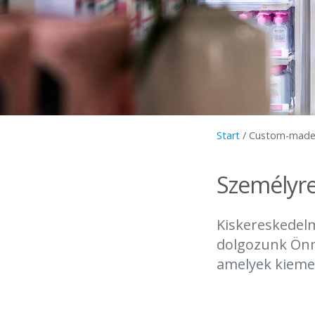
Start
/
Custom-mad
Személyre
Kiskereskedelm
dolgozunk Önne
amelyek kiemel