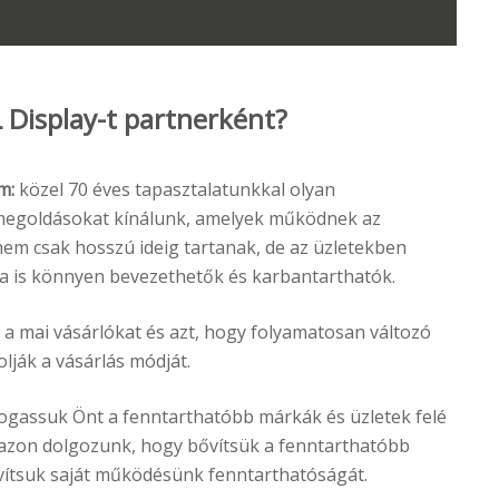
L Display-t partnerként?
m:
közel 70 éves tapasztalatunkkal olyan
 megoldásokat kínálunk, amelyek működnek az
em csak hosszú ideig tartanak, de az üzletekben
a is könnyen bevezethetők és karbantarthatók.
 a mai vásárlókat és azt, hogy folyamatosan változó
lják a vásárlás módját.
gassuk Önt a fenntarthatóbb márkák és üzletek felé
azon dolgozunk, hogy bővítsük a fenntarthatóbb
avítsuk saját működésünk fenntarthatóságát.