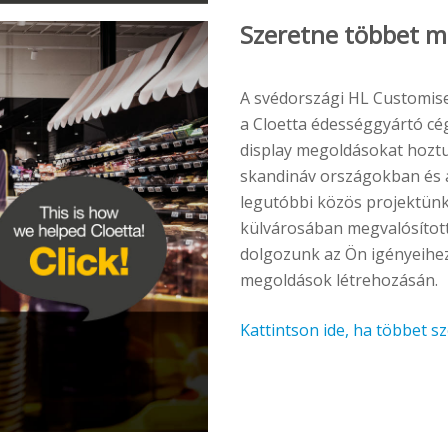
Szeretne többet m
A svédországi HL Customise
a Cloetta édességgyártó cé
display megoldásokat hoztu
skandináv országokban és az
legutóbbi közös projektünk
külvárosában megvalósított 
dolgozunk az Ön igényeihez
megoldások létrehozásán.
Kattintson ide, ha többet 