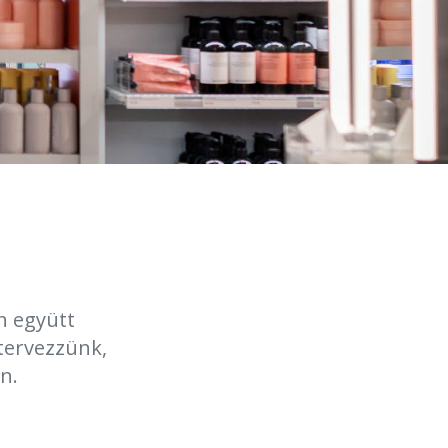
n együtt
tervezzünk,
n.