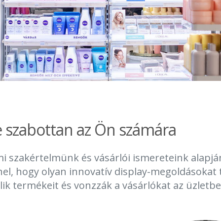
e
 szabottan az Ön számára
i szakértelmünk és vásárlói ismereteink alapjá
l, hogy olyan innovatív display-megoldásokat 
ik termékeit és vonzzák a vásárlókat az üzletbe