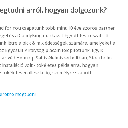
egtudni arról, hogyan dolgozunk?
d for You csapatunk több mint 10 éve szoros partner
ggel és a CandyKing márkával. Együtt testreszabott
nk létre a pick & mix édességek számára, amelyeket a
 Egyesült Királyság piacain telepítettünk. Egyik
 a svéd Hemköp Sabis élelmiszerboltban, Stockholm
installáció volt - tökéletes példa arra, hogyan
 tökéletesen illeszkedő, személyre szabott
szeretne megtudni