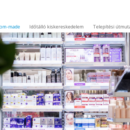
tom-made
Időtálló kiskereskedelem
Telepítési útmut