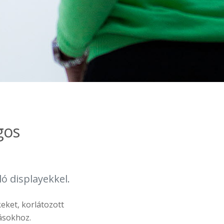
gos
ó displayekkel.
eket, korlátozott
ásokhoz.