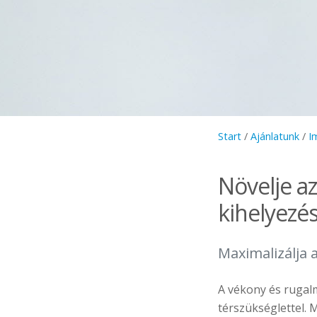
Start
/
Ajánlatunk
/
I
Növelje a
kihelyezé
Maximalizálja a
A vékony és rugal
térszükséglettel.