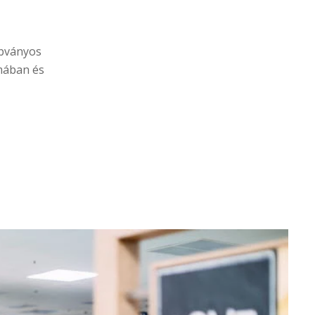
abványos
rmában és