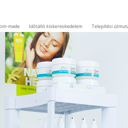
tom-made
Időtálló kiskereskedelem
Telepítési útmut