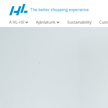
The better shopping experience
A HL-ről
Ajánlatunk
Sustainability
Cus