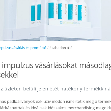
mpulzusvásárlás és promóció
/
Szabadon álló
z impulzus vásárlásokat másodla
sekkel
z üzleten belüli jelenlétét hatékony termékkínál
mas padlóállványok exkluzív módon ismertetik meg a termék
 Márkázhatóak és ideálisak időszakos merchandising megold