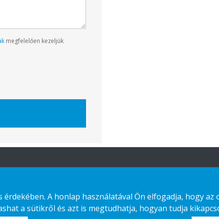
ak
megfelelően kezeljük
Ajánlatunk
Lépjen kapcsolatba
velünk
érdekében. A honlap használatával Ön elfogadja, hogy az old
Fenntartható
hat a sütikről és azt is megtudhatja, hogyan tudja kikapcso
választás
Adatvédelmi nyilatkozat