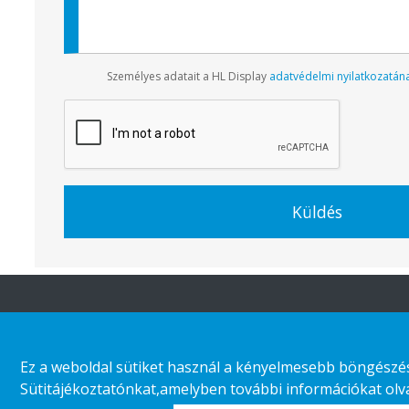
Személyes adatait a HL Display
adatvédelmi nyilatkozatán
Küldés
A HL-ről
Időtálló
kiskereskedelem
Ez a weboldal sütiket használ a kényelmesebb böngészés 
Szervezeti felépítés
Sütitájékoztatónkat,amelyben további információkat olvas
Áruház kategória
Vállalati