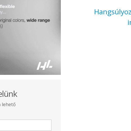
Hangsúlyozz
i
elünk
a lehető