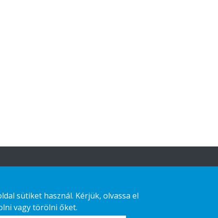
al sütiket használ. Kérjük, olvassa el
lni vagy törölni őket.