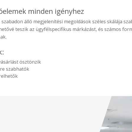
tóelemek minden igényhez
, szabadon álló megjelenítési megoldások széles skálája sz
hetővé teszik az ügyfélspecifikus márkázást, és számos fo
ak.
k:
vásárlást ösztönzik
re szabhatók
relhetők