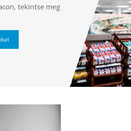
iacon, tekintse meg
nkat