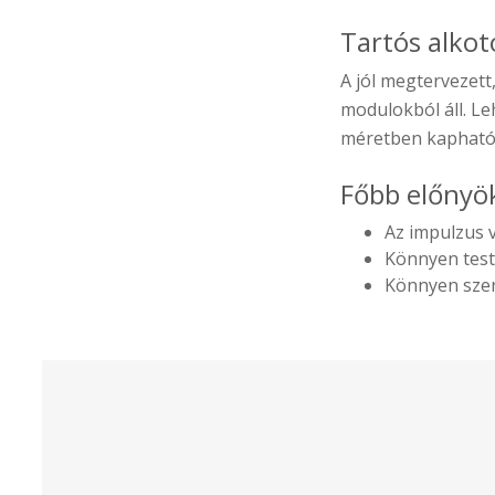
Tartós alko
A jól megtervezett
modulokból áll. Le
méretben kapható
Főbb előnyö
Az impulzus 
Könnyen test
Könnyen sze