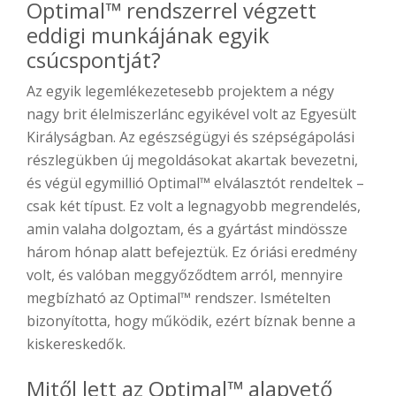
Optimal™ rendszerrel végzett
eddigi munkájának egyik
csúcspontját?
Az egyik legemlékezetesebb projektem a négy
nagy brit élelmiszerlánc egyikével volt az Egyesült
Királyságban. Az egészségügyi és szépségápolási
részlegükben új megoldásokat akartak bevezetni,
és végül egymillió Optimal™ elválasztót rendeltek –
csak két típust. Ez volt a legnagyobb megrendelés,
amin valaha dolgoztam, és a gyártást mindössze
három hónap alatt befejeztük. Ez óriási eredmény
volt, és valóban meggyőződtem arról, mennyire
megbízható az Optimal™ rendszer. Ismételten
bizonyította, hogy működik, ezért bíznak benne a
kiskereskedők.
Mitől lett az Optimal™ alapvető