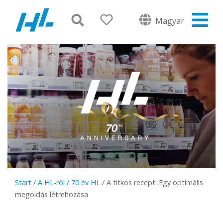
Magyar
Start
/
A HL-ről
/
70 év HL
/
A titkos recept: Egy optimális
megoldás létrehozása