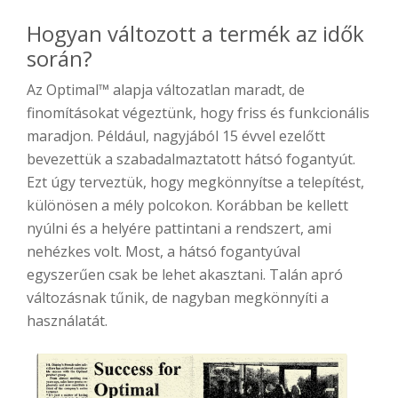
Hogyan változott a termék az idők
során?
Az Optimal™ alapja változatlan maradt, de
finomításokat végeztünk, hogy friss és funkcionális
maradjon. Például, nagyjából 15 évvel ezelőtt
bevezettük a szabadalmaztatott hátsó fogantyút.
Ezt úgy terveztük, hogy megkönnyítse a telepítést,
különösen a mély polcokon. Korábban be kellett
nyúlni és a helyére pattintani a rendszert, ami
nehézkes volt. Most, a hátsó fogantyúval
egyszerűen csak be lehet akasztani. Talán apró
változásnak tűnik, de nagyban megkönnyíti a
használatát.