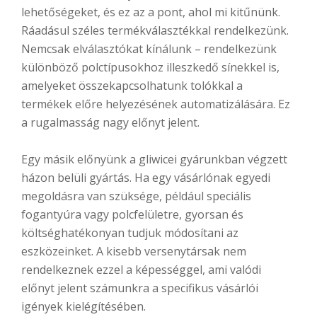
lehetőségeket, és ez az a pont, ahol mi kitűnünk.
Ráadásul széles termékválasztékkal rendelkezünk.
Nemcsak elválasztókat kínálunk – rendelkezünk
különböző polctípusokhoz illeszkedő sínekkel is,
amelyeket összekapcsolhatunk tolókkal a
termékek előre helyezésének automatizálására. Ez
a rugalmasság nagy előnyt jelent.
Egy másik előnyünk a gliwicei gyárunkban végzett
házon belüli gyártás. Ha egy vásárlónak egyedi
megoldásra van szüksége, például speciális
fogantyúra vagy polcfelületre, gyorsan és
költséghatékonyan tudjuk módosítani az
eszközeinket. A kisebb versenytársak nem
rendelkeznek ezzel a képességgel, ami valódi
előnyt jelent számunkra a specifikus vásárlói
igények kielégítésében.