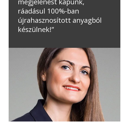
megjelenést kapunk,
ráadásul 100%-ban
újrahasznosított anyagból
készülnek!”