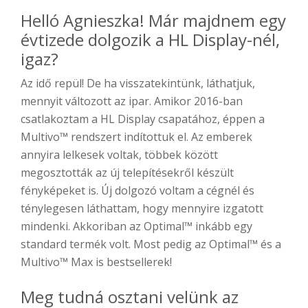
Helló Agnieszka! Már majdnem egy
évtizede dolgozik a HL Display-nél,
igaz?
Az idő repül! De ha visszatekintünk, láthatjuk,
mennyit változott az ipar. Amikor 2016-ban
csatlakoztam a HL Display csapatához, éppen a
Multivo™ rendszert indítottuk el. Az emberek
annyira lelkesek voltak, többek között
megosztották az új telepítésekről készült
fényképeket is. Új dolgozó voltam a cégnél és
ténylegesen láthattam, hogy mennyire izgatott
mindenki. Akkoriban az Optimal™ inkább egy
standard termék volt. Most pedig az Optimal™ és a
Multivo™ Max is bestsellerek!
Meg tudná osztani velünk az