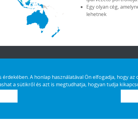
Egy olyan cég, amelyn
lehetnek
Ajánlatunk
Lépjen kapcsolatba
velünk
érdekében. A honlap használatával Ön elfogadja, hogy az old
Fenntartható
hat a sütikről és azt is megtudhatja, hogyan tudja kikapcso
választás
Adatvédelmi nyilatkozat
Custom-made
Cookies
Telepítési útmutató