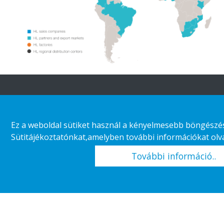
A HL-ről
Időtálló
kiskereskedelem
Ez a weboldal sütiket használ a kényelmesebb böngészés 
Szervezeti felépítés
Sütitájékoztatónkat,amelyben további információkat olvas
Áruház kategória
Vállalati
További információ..
felelősségvállalás
Ügyfél esetek
Karrier
Kiskereskedelmi trendek
Copyright 2026 HL Display AB. All rights reserved.