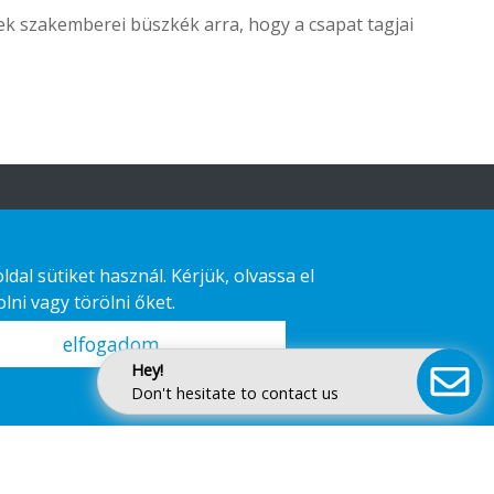
ek szakemberei büszkék arra, hogy a csapat tagjai
al sütiket használ. Kérjük, olvassa el
lni vagy törölni őket.
elfogadom
Hey!
Don't hesitate to contact us