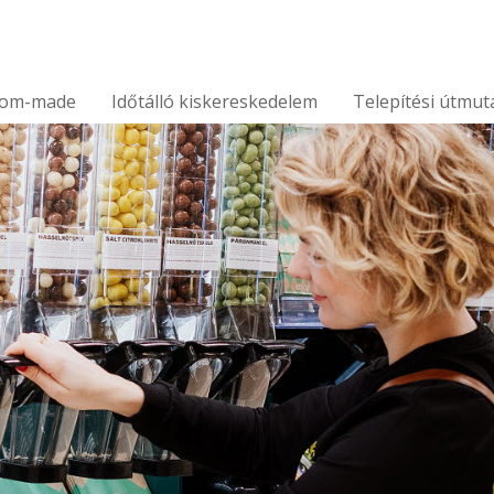
tom-made
Időtálló kiskereskedelem
Telepítési útmut