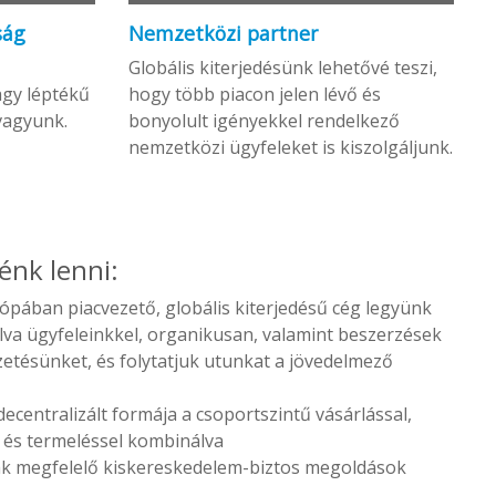
ság
Nemzetközi partner
Globális kiterjedésünk lehetővé teszi,
agy léptékű
hogy több piacon jelen lévő és
 vagyunk.
bonyolult igényekkel rendelkező
nemzetközi ügyfeleket is kiszolgáljunk.
énk lenni:
pában piacvezető, globális kiterjedésű cég legyünk
llva ügyfeleinkkel, organikusan, valamint beszerzések
ezetésünket, és folytatjuk utunkat a jövedelmező
ecentralizált formája a csoportszintű vásárlással,
al és termeléssel kombinálva
ak megfelelő kiskereskedelem-biztos megoldások