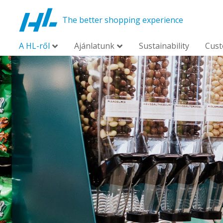
The better shopping experience
A HL-ről
Ajánlatunk
Sustainability
Cus