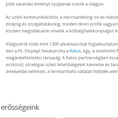
jobb vásárlási élményt nyújtanak szerte a világon.
Az üzleti kommunikációtól, a merchandising-on és másod
dizájnig és szolgáltatásokig, minden téren profik vagyun
közben megoldásaink növelik a költséghatékonyságot és 
Világszerte több mint 1300 alkalmazottat foglalkoztatu
ben a HL Displayt felvásárolta a
Ratos
, egy, a stokholmi
magánbefektetési társaság. A Ratos partnerségben észa
eszközöl, stratégiai üzleti lehetőségeket kiemelve és tan
amelyekbe befektet, a fenntartható vállalati fejlődés el
 erősségeink