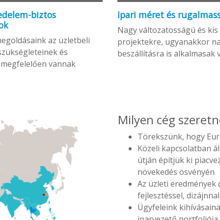
edelem-biztos
Ipari méret és rugalmas
ok
Nagy változatosságú és kis
egoldásaink az üzletbeli
projektekre, ugyanakkor n
szükségleteinek és
beszállításra is alkalmasak
 megfelelően vannak
Milyen cég szeretn
Törekszünk, hogy Euró
Közeli kapcsolatban á
útján építjük ki piacv
növekedés ösvényén
Az üzleti eredmények d
fejlesztéssel, dizájnn
Ügyfeleink kihívásain
iparvezető portfoliója.