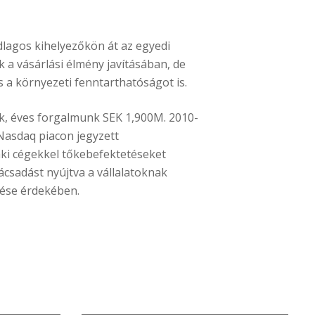
lagos kihelyezőkön át az egyedi
k a vásárlási élmény javításában, de
a környezeti fenntarthatóságot is.
nk, éves forgalmunk SEK 1,900M. 2010-
 Nasdaq piacon jegyzett
ki cégekkel tőkebefektetéseket
ácsadást nyújtva a vállalatoknak
érése érdekében.