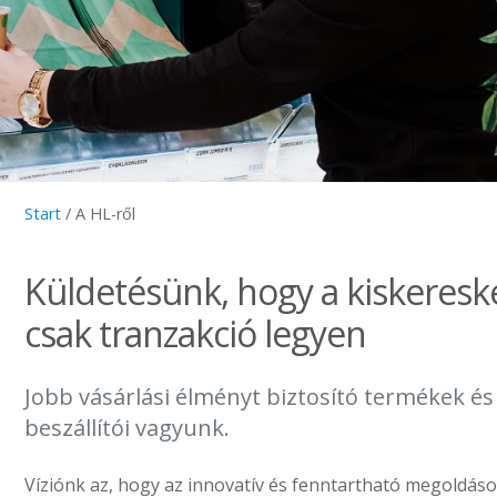
Start
/
A HL-ről
Küldetésünk, hogy a kiskeres
csak tranzakció legyen
Jobb vásárlási élményt biztosító termékek é
beszállítói vagyunk.
Víziónk az, hogy az innovatív és fenntartható megoldáso