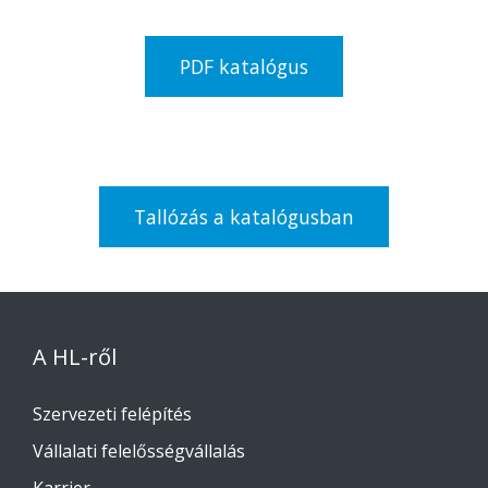
PDF katalógus
Tallózás a katalógusban
A HL-ről
Szervezeti felépítés
Vállalati felelősségvállalás
Karrier