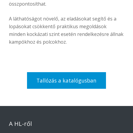
összpontosíthat.
A láthatóságot növelő, az eladásokat segítő és a
lopásokat csökkentő praktikus megoldások
minden kockázati szint esetén rendelkezésre állnak
kampókhoz és polcokhoz.
Tallózás a katalógusban
A HL-ről