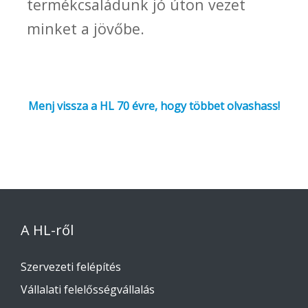
termékcsaládunk jó úton vezet
minket a jövőbe.
Menj vissza a HL 70 évre, hogy többet olvashass!
A HL-ről
Szervezeti felépítés
Vállalati felelősségvállalás