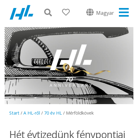
Magyar
Start
/
A HL-ről
/
70 év HL
/
Mérföldkövek
Hét évtizedünk fénypontjai