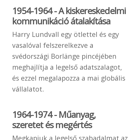
1954-1964 - A kiskereskedelmi
kommunikáció átalakítása
Harry Lundvall egy ötlettel és egy
vasalóval felszerelkezve a
svédországi Borlänge pincéjében
meghajlítja a legelső adatszalagot,
és ezzel megalapozza a mai globális
vállalatot.
1964-1974 - Műanyag,
szeretet és megértés
Megkapjuk a legelső szabadalmat az