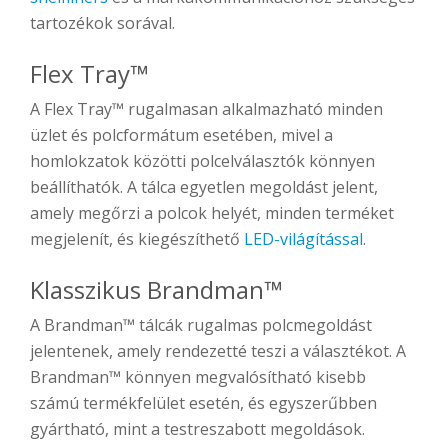
tartozékok sorával.
Flex Tray™
A Flex Tray™ rugalmasan alkalmazható minden
üzlet és polcformátum esetében, mivel a
homlokzatok közötti polcelválasztók könnyen
beállíthatók. A tálca egyetlen megoldást jelent,
amely megőrzi a polcok helyét, minden terméket
megjelenít, és kiegészíthető
LED-világítással
.
Klasszikus Brandman™
A Brandman™ tálcák rugalmas polcmegoldást
jelentenek, amely rendezetté teszi a választékot. A
Brandman™ könnyen megvalósítható kisebb
számú termékfelület esetén, és egyszerűbben
gyártható, mint a testreszabott megoldások.