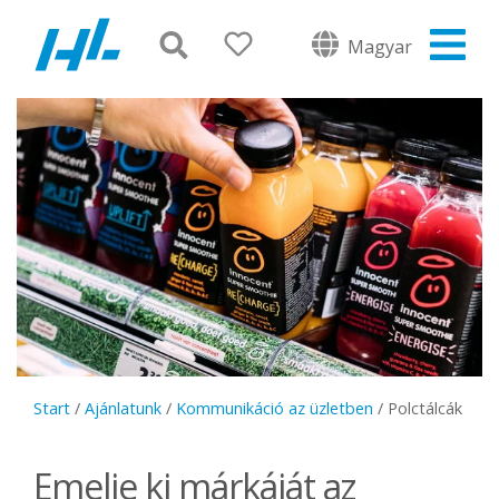
Magyar
Start
/
Ajánlatunk
/
Kommunikáció az üzletben
/
Polctálcák
Emelje ki márkáját az