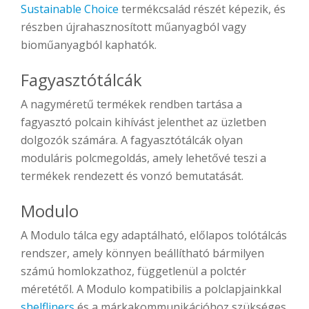
Sustainable Choice
termékcsalád részét képezik, és
részben újrahasznosított műanyagból vagy
bioműanyagból kaphatók.
Fagyasztótálcák
A nagyméretű termékek rendben tartása a
fagyasztó polcain kihívást jelenthet az üzletben
dolgozók számára. A fagyasztótálcák olyan
moduláris polcmegoldás, amely lehetővé teszi a
termékek rendezett és vonzó bemutatását.
Modulo
A Modulo tálca egy adaptálható, előlapos tolótálcás
rendszer, amely könnyen beállítható bármilyen
számú homlokzathoz, függetlenül a polctér
méretétől. A Modulo kompatibilis a polclapjainkkal
shelfliners
és a márkakommunikációhoz szükséges