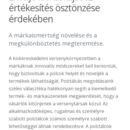
értékesítés ösztönzése
érdekében
A márkaismertség növelése és a
megkülönböztetés megteremtése.
A kiskereskedelmi versenykörnyezetben a
márkáknak innovatív módszereket kell keresniük,
hogy biztosítsák a polcok helyét és növeljék a
termékek láthatóságát. Polctálcás megoldásaink
széles választéka hatékonyan segíti a kiemelkedő
termék- és márkaüzenetek megjelenítését, hogy a
vásárlók kitűnjenek a versenytársak közül. Az
alkalmazkodóképes, rugalmas és személyre
szabott polctálcok számos személyre szabott
lehetőséggel állnak rendelkezésre. A polctálcok