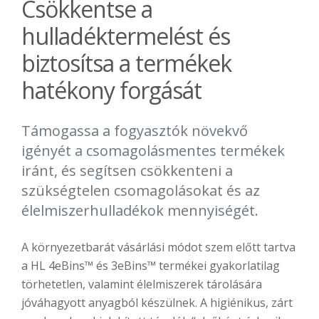
Csökkentse a
hulladéktermelést és
biztosítsa a termékek
hatékony forgását
Támogassa a fogyasztók növekvő
igényét a csomagolásmentes termékek
iránt, és segítsen csökkenteni a
szükségtelen csomagolásokat és az
élelmiszerhulladékok mennyiségét.
A környezetbarát vásárlási módot szem előtt tartva
a HL 4eBins™ és 3eBins™ termékei gyakorlatilag
törhetetlen, valamint élelmiszerek tárolására
jóváhagyott anyagból készülnek. A higiénikus, zárt