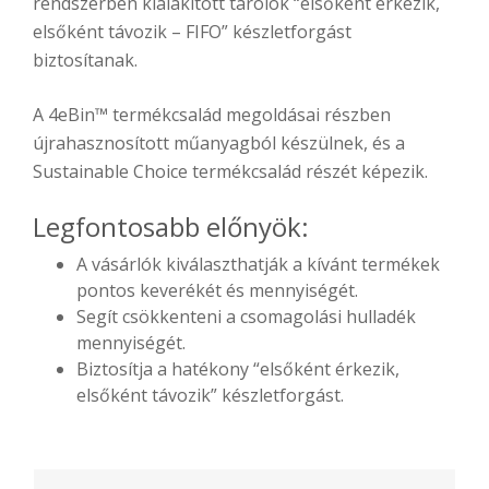
rendszerben kialakított tárolók “elsőként érkezik,
elsőként távozik – FIFO” készletforgást
biztosítanak.
A 4eBin™ termékcsalád megoldásai részben
újrahasznosított műanyagból készülnek, és a
Sustainable Choice termékcsalád részét képezik.
Legfontosabb előnyök:
A vásárlók kiválaszthatják a kívánt termékek
pontos keverékét és mennyiségét.
Segít csökkenteni a csomagolási hulladék
mennyiségét.
Biztosítja a hatékony “elsőként érkezik,
elsőként távozik” készletforgást.