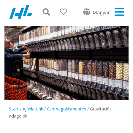
Magyar
Start
/
Ajánlatunk
/
Csomagolásmentes
/
Gravitációs
adagolók