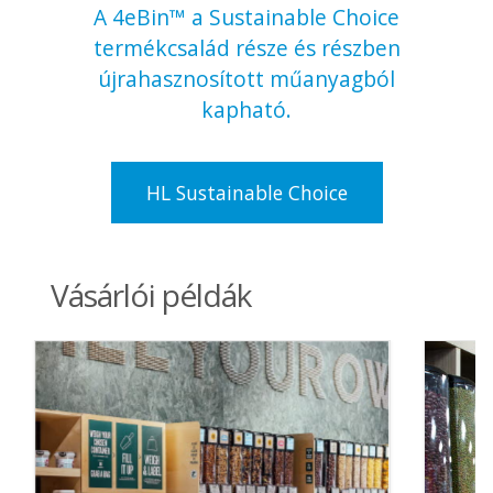
A 4eBin™ a Sustainable Choice
termékcsalád része és részben
újrahasznosított műanyagból
kapható.
HL Sustainable Choice
Vásárlói példák