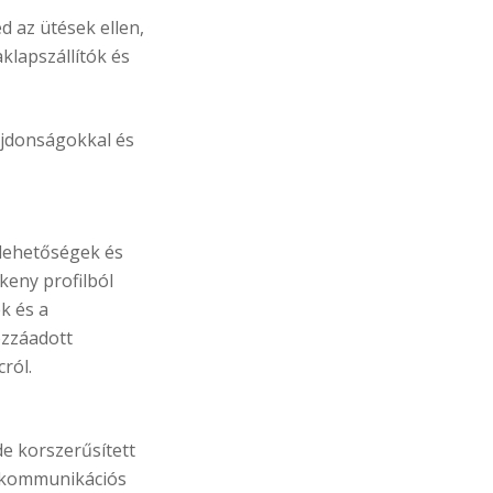
d az ütések ellen,
klapszállítók és
ajdonságokkal és
 lehetőségek és
keny profilból
k és a
ozzáadott
ról.
de korszerűsített
ás kommunikációs