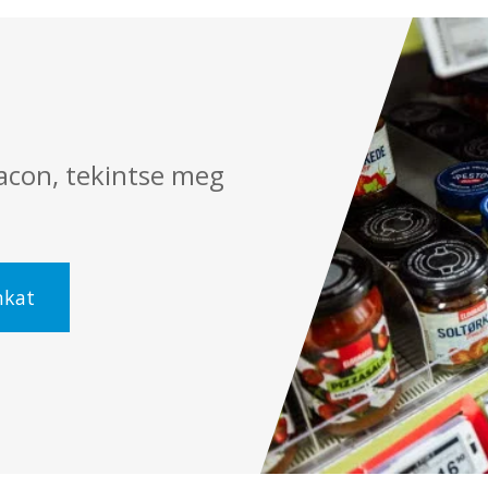
iacon, tekintse meg
nkat