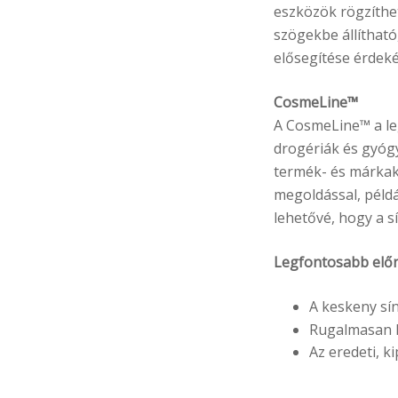
eszközök rögzíthet
szögekbe állítható
elősegítése érdek
CosmeLine™
A CosmeLine™ a leg
drogériák és gyóg
termék- és márka
megoldással, példá
lehetővé, hogy a s
Legfontosabb elő
A keskeny sín
Rugalmasan k
Az eredeti, k