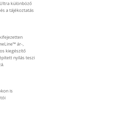
 Ultra különböző
és a tájékoztatás
kifejezetten
meLine™ ár-,
s kiegészítő
ített nyílás teszi
á.
okon is
tói