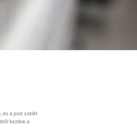
és a polc szélét
étől kezdve a