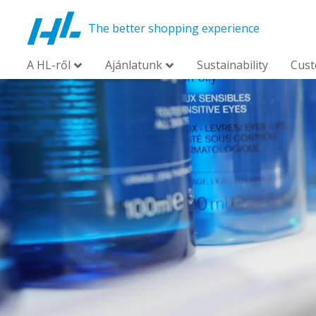
The better shopping experience
A HL-ről
Ajánlatunk
Sustainability
Cus