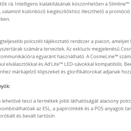
ők rá. Intelligens kialakításának köszönhetően a Slimline™
, valamint különböző kiegészítőkhöz illeszthető a promóció 
ében.
teljesebb polcszéli tájékoztató rendszer a piacon, amelyet 
yszertárak számára terveztek. Az exkluzív megjelenésű Cos
kommunikációra egyaránt használható. A CosmeLine™ számo
ul elválasztókkal és Ad'Lite™ LED-sávokkal kompatibilis. Beép
ínhez márkajelző klipszeket és glorifikátorokat adjanak hozz
nyök:
 lehetővé teszi a termékek jobb láthatóságát alacsony polc
ombinálhatóak az ESL, a papírcímkék és a POS anyagok tar
ipróbált és bevált tartósín