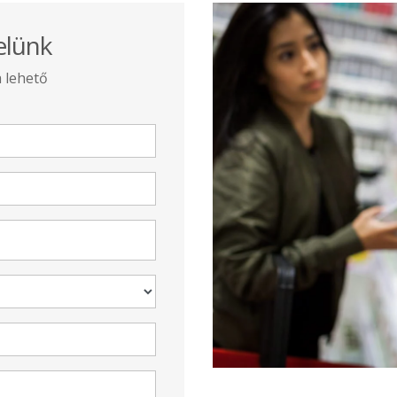
elünk
a lehető