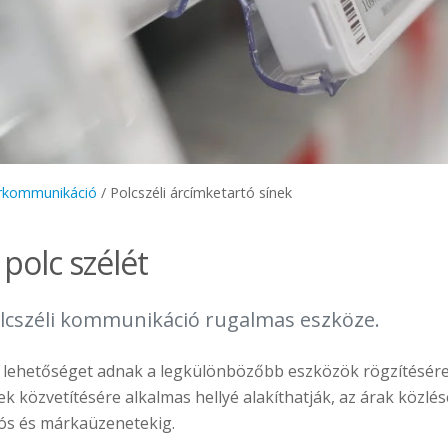
rkommunikáció
/
Polcszéli árcímketartó sínek
 polc szélét
olcszéli kommunikáció rugalmas eszköze.
 lehetőséget adnak a legkülönbözőbb eszközök rögzítésére, 
 közvetítésére alkalmas hellyé alakíthatják, az árak közlés
ós és márkaüzenetekig.