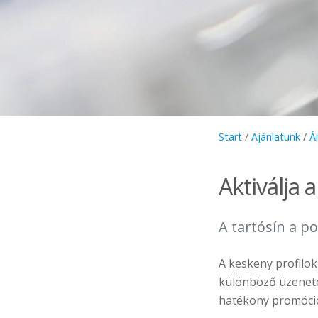
Start
/
Ajánlatunk
/
Á
Aktiválja a
A tartósín a p
A keskeny profilok
különböző üzenetek
hatékony promóci