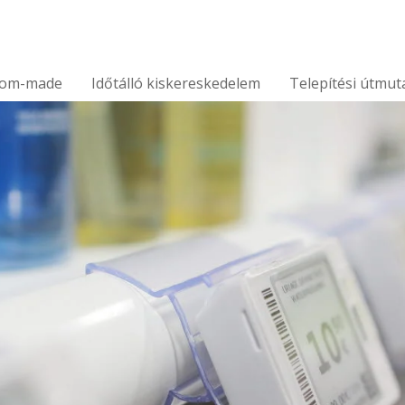
tom-made
Időtálló kiskereskedelem
Telepítési útmut