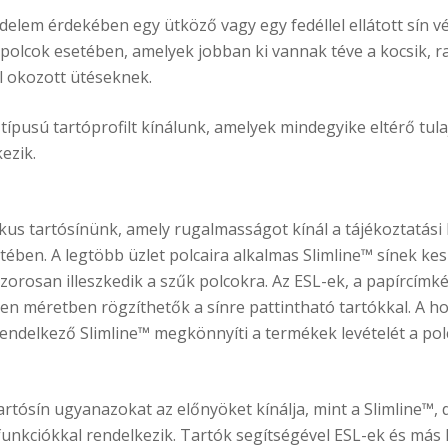
lem érdekében egy ütköző vagy egy fedéllel ellátott sín vé
polcok esetében, amelyek jobban ki vannak téve a kocsik, ra
l okozott ütéseknek.
ípusú tartóprofilt kínálunk, amelyek mindegyike eltérő tul
ezik.
ikus tartósínünk, amely rugalmasságot kínál a tájékoztatási
tében. A legtöbb üzlet polcaira alkalmas Slimline™ sínek kes
zorosan illeszkedik a szűk polcokra. Az ESL-ek, a papírcímké
en méretben rögzíthetők a sínre pattintható tartókkal. A h
endelkező Slimline™ megkönnyíti a termékek levételét a polc
tartósín ugyanazokat az előnyöket kínálja, mint a Slimline™, 
j funkciókkal rendelkezik. Tartók segítségével ESL-ek és m