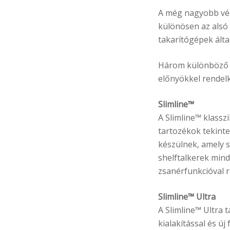
A még nagyobb véde
különösen az alsó 
takarítógépek álta
Három különböző t
előnyökkel rendelk
Slimline™
A Slimline™ klassz
tartozékok tekinte
készülnek, amely s
shelftalkerek mind
zsanérfunkcióval r
Slimline™ Ultra
A Slimline™ Ultra 
kialakítással és ú