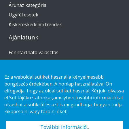
Áruház kategória
Ügyfél esetek
Kiskereskedelmi trendek
Ajánlatunk
Fenntartható választás
Custom-made
Telepítési útmutató
Ez a weboldal sütiket használ a kényelmesebb
böngészés érdekében. A honlap használatával Ön
Lépjen kapcsolatba velünk
elfogadja, hogy az oldal sütiket használ. Kérjük, olvassa
el Sütitájékoztatónkat,amelyben további információkat
Adatvédelmi nyilatkozat
olvashat a sütikről és azt is megtudhatja, hogyan tudja
Cookies
kikapcsolni vagy törölni őket.
További információ..