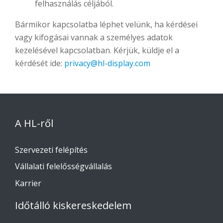
felhasználás céljából.
Bármikor kapcsolatba léphet velünk, ha kérdései
vagy kifogásai vannak a személyes adatok
kezelésével kapcsolatban. Kérjük, küldje el a
kérdését ide:
privacy@hl-display.com
A HL-ről
Szervezeti felépítés
Vállalati felelősségvállalás
Karrier
Időtálló kiskereskedelem