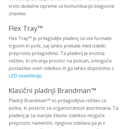
vrsto dodatne opreme za komunikacijo blagovne
znamke.
Flex Tray™
Flex Tray™ je prilagodljiv pladenj za vse formate
trgovin in polic, saj lahko prekate med izdelki
preprosto prilagodimo. Ta pladenj je enotna
rešitev, ki ohranja prostor na policah, omogoča
postavitev vseh izdelkov in ga lahko dopolnimo z
LED osvetlitvijo
.
Klasični pladnji Brandman™
Pladnji Brandman™ so prilagodljiva rešitev za
police, ki poskrbi za organiziranost asortimana. Ta
pladenj je za manjše število izdelkov mogoče
preprosto namestiti, njegova izdelava pa je v