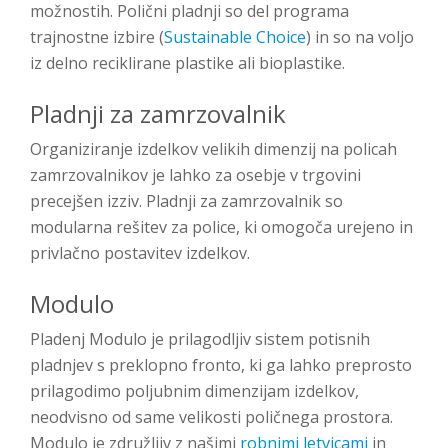
možnostih. Polični pladnji so del programa
trajnostne izbire (
Sustainable Choice
) in so na voljo
iz delno reciklirane plastike ali bioplastike.
Pladnji za zamrzovalnik
Organiziranje izdelkov velikih dimenzij na policah
zamrzovalnikov je lahko za osebje v trgovini
precejšen izziv. Pladnji za zamrzovalnik so
modularna rešitev za police, ki omogoča urejeno in
privlačno postavitev izdelkov.
Modulo
Pladenj Modulo je prilagodljiv sistem potisnih
pladnjev s preklopno fronto, ki ga lahko preprosto
prilagodimo poljubnim dimenzijam izdelkov,
neodvisno od same velikosti poličnega prostora.
Modulo je združljiv z našimi
robnimi letvicami
in