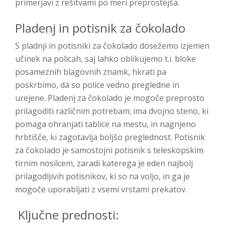
primerjavi z rešitvami po meri preprostejša.
Pladenj in potisnik za čokolado
S pladnji in potisniki za čokolado dosežemo izjemen
učinek na policah, saj lahko oblikujemo t.i. bloke
posameznih blagovnih znamk, hkrati pa
poskrbimo, da so police vedno pregledne in
urejene. Pladenj za čokolado je mogoče preprosto
prilagoditi različnim potrebam; ima dvojno steno, ki
pomaga ohranjati tablice na mestu, in nagnjeno
hrbtišče, ki zagotavlja boljšo preglednost. Potisnik
za čokolado je samostojni potisnik s teleskopskim
tirnim nosilcem, zaradi katerega je eden najbolj
prilagodljivih potisnikov, ki so na voljo, in ga je
mogoče uporabljati z vsemi vrstami prekatov.
Ključne prednosti: