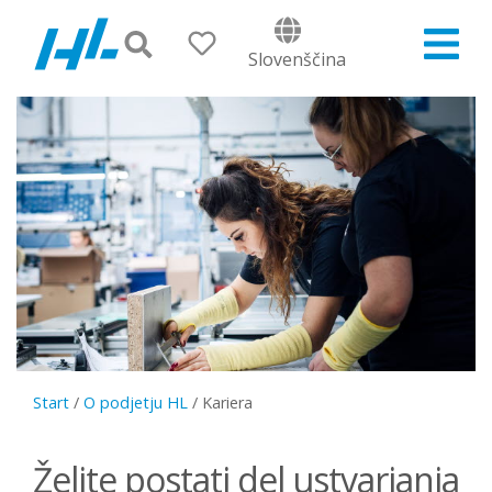
Slovenščina
Start
/
O podjetju HL
/
Kariera
Želite postati del ustvarjanja