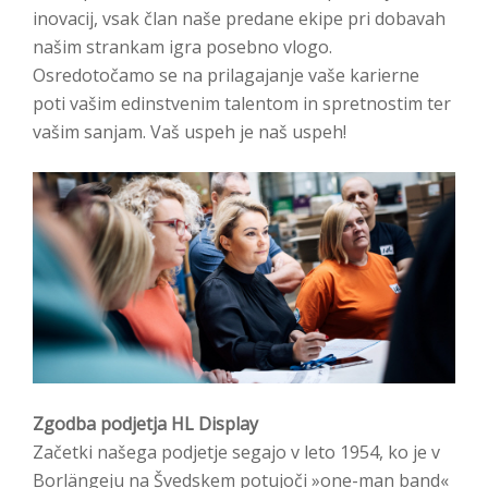
inovacij, vsak član naše predane ekipe pri dobavah
našim strankam igra posebno vlogo.
Osredotočamo se na prilagajanje vaše karierne
poti vašim edinstvenim talentom in spretnostim ter
vašim sanjam. Vaš uspeh je naš uspeh!
Zgodba podjetja HL Display
Začetki našega podjetje segajo v leto 1954, ko je v
Borlängeju na Švedskem potujoči »one-man band«