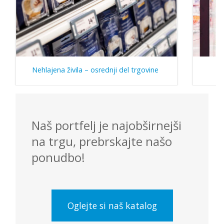
Nehlajena živila – osrednji del trgovine
Naš portfelj je najobširnejši
na trgu, prebrskajte našo
ponudbo!
Oglejte si naš katalog