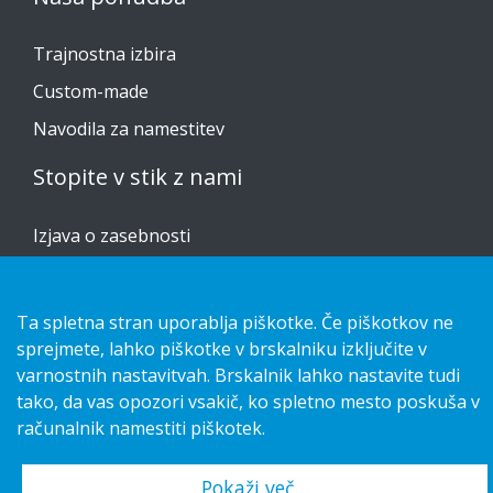
Trajnostna izbira
Custom-made
Navodila za namestitev
Stopite v stik z nami
Izjava o zasebnosti
Cookies
Ta spletna stran uporablja piškotke. Če piškotkov ne
sprejmete, lahko piškotke v brskalniku izključite v
varnostnih nastavitvah. Brskalnik lahko nastavite tudi
Copyright 2026 HL Display AB. All rights reserved.
tako, da vas opozori vsakič, ko spletno mesto poskuša v
računalnik namestiti piškotek.
Pokaži več…