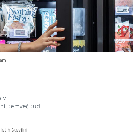
ram
a v
ni, temveč tudi
etih številni