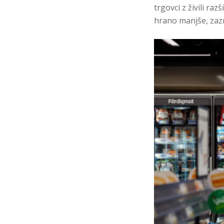
trgovci z živili r
hrano manjše, zaz