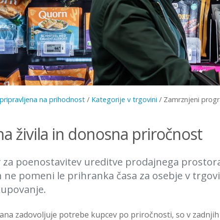
pripravljena na prihodnost
/
Kategorije v trgovini
/
Zamrznjeni prog
a živila in donosna priročnost
 za poenostavitev ureditve prodajnega prostor
 ne pomeni le prihranka časa za osebje v trgovi
kupovanje.
na zadovoljuje potrebe kupcev po priročnosti, so v zadnjih l