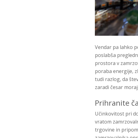
Vendar pa lahko p
poslabša pregledno
prostora v zamrzov
poraba energije, zl
tudi razlog, da št
zaradi česar moraj
Prihranite č
Učinkovitost pri 
vratom zamrzovalni
trgovine in pripom
zamrzovalnika oprav