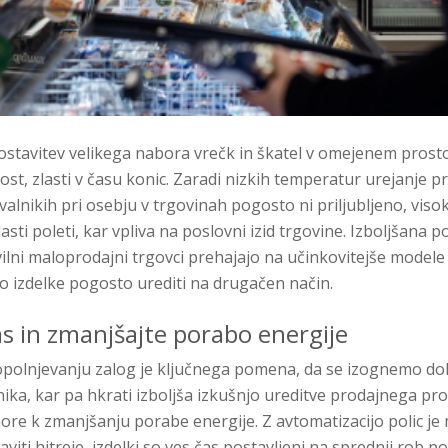
ostavitev velikega nabora vrečk in škatel v omejenem pros
st, zlasti v času konic. Zaradi nizkih temperatur urejanje 
alnikih pri osebju v trgovinah pogosto ni priljubljeno, visok
asti poleti, kar vpliva na poslovni izid trgovine. Izboljšana p
evilni maloprodajni trgovci prehajajo na učinkovitejše model
o izdelke pogosto urediti na drugačen način.
as in zmanjšajte porabo energije
dopolnjevanju zalog je ključnega pomena, da se izognemo do
ka, kar pa hkrati izboljša izkušnjo ureditve prodajnega pr
ore k zmanjšanju porabe energije. Z avtomatizacijo polic j
iti hitreje, izdelki so ves čas postavljeni na sprednji rob po