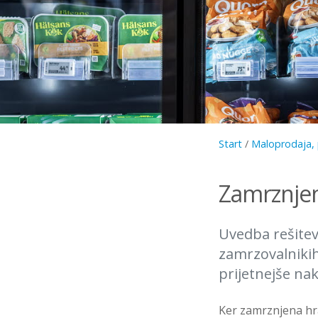
Start
/
Maloprodaja, 
Zamrznjen
Uvedba rešitev
zamrzovalnikih
prijetnejše na
Ker zamrznjena hra