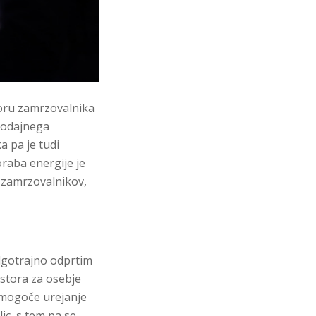
toru zamrzovalnika
prodajnega
a pa je tudi
oraba energije je
e zamrzovalnikov,
lgotrajno odprtim
ostora za osebje
e mogoče urejanje
lic, s tem pa se