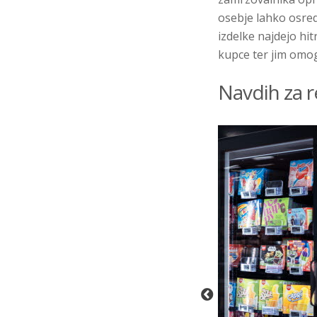
osebje lahko osred
izdelke najdejo hit
kupce ter jim omog
Navdih za r