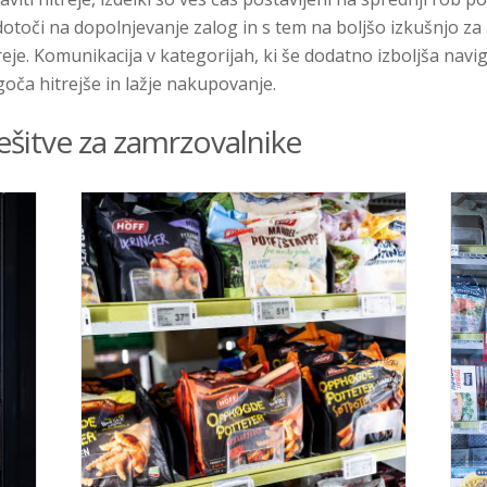
otoči na dopolnjevanje zalog in s tem na boljšo izkušnjo za 
reje. Komunikacija v kategorijah, ki še dodatno izboljša navi
oča hitrejše in lažje nakupovanje.
ešitve za zamrzovalnike