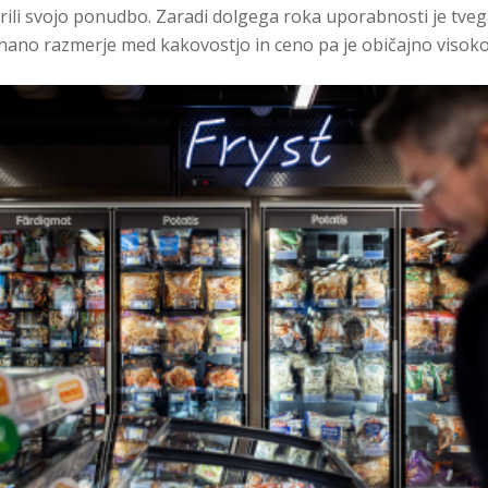
azširili svojo ponudbo. Zaradi dolgega roka uporabnosti je tv
nano razmerje med kakovostjo in ceno pa je običajno visoko