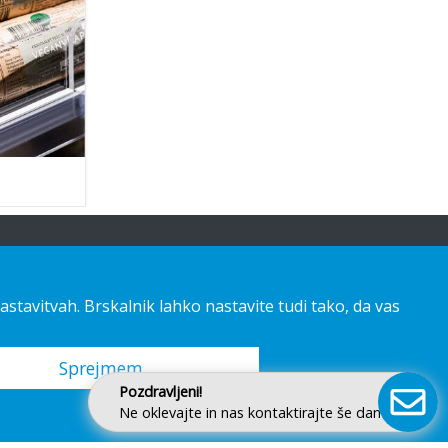
astavitvah. Brskalnik lahko nastavite tudi tako, da vas
Sprejmem
Pozdravljeni!
Ne oklevajte in nas kontaktirajte še danes.