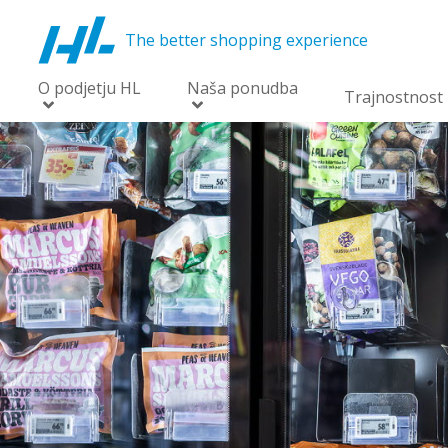
The better shopping experience
O podjetju HL
Naša ponudba
Trajnostnost