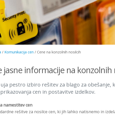
a
/
Komunikacija cen
/
Cene na konzolnih nosilcih
 jasne informacije na konzolnih n
uja pestro izbiro rešitev za blago za obešanje, 
prikazovanja cen in postavitve izdelkov.
za namestitev cen
ardne rešitve za nosilce cen, ki jih lahko natisnemo in izd