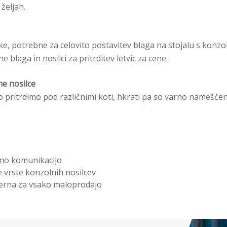
 željah.
, potrebne za celovito postavitev blaga na stojalu s konzoln
e blaga in nosilci za pritrditev letvic za cene.
e nosilce
 pritrdimo pod različnimi koti, hkrati pa so varno nameščeni
no komunikacijo
e vrste konzolnih nosilcev
merna za vsako maloprodajo