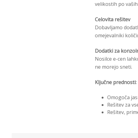
velikostih po vaših
Celovita rešitev
Dobavljamo dodatke
omejevalniki količin
Dodatki za konzoln
Nosilce e-cen lahko
ne morejo sneti.
Ključne prednosti:
Omogoča jas
Rešitev za vs
Rešitev, pri