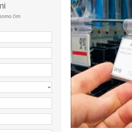
mi
 bomo čim