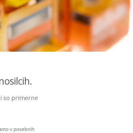
osilcih.
ki so primerne
elamo v posebnih