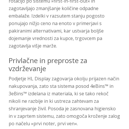
rotacijo po sistemu »first-in-first-out« in
zagotavljajo zmanjšanje količine odpadne
embalaže. Izdelki v razsutem stanju pogosto
ponujajo nižjo ceno na enoto v primerjavi s
pakiranimi alternativami, kar ustvarja boljše
dojemanje vrednosti za kupce, trgovcem pa
zagotavlja višje marže.
Privlačne in preproste za
vzdrževanje
Podjetje HL Display zagovarja okolju prijazen način
nakupovanja, zato sta sistema posod 4eBins™ in
3eBins™ izdelana iz materiala, ki se tako rekoč
nikoli ne razbije in ki ustreza zahtevam za
shranjevanje živil. Posoda je zasnovana higiensko
in v zaprtem sistemu, zato omogoča kroženje zalog
po načelu »prvi noter, prvi ven«.