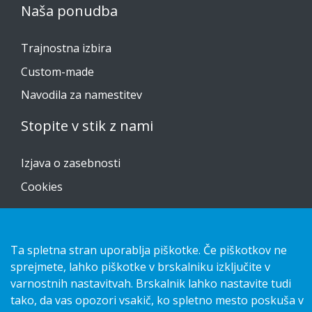
Naša ponudba
Trajnostna izbira
Custom-made
Navodila za namestitev
Stopite v stik z nami
Izjava o zasebnosti
Cookies
Ta spletna stran uporablja piškotke. Če piškotkov ne
Copyright 2026 HL Display AB. All rights reserved.
sprejmete, lahko piškotke v brskalniku izključite v
varnostnih nastavitvah. Brskalnik lahko nastavite tudi
tako, da vas opozori vsakič, ko spletno mesto poskuša v