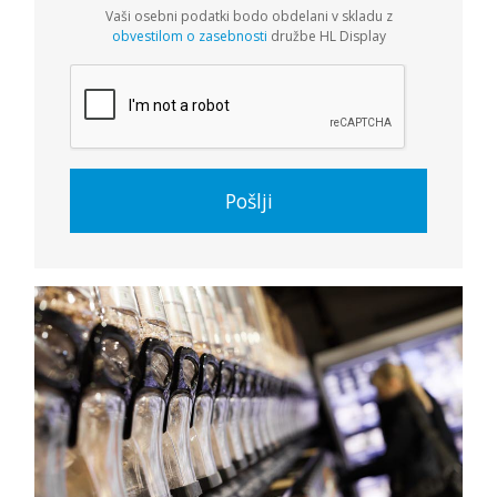
Vaši osebni podatki bodo obdelani v skladu z
obvestilom o zasebnosti
družbe HL Display
Pošlji