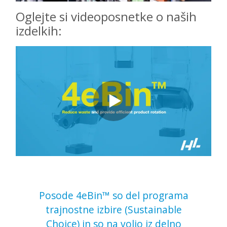
Oglejte si videoposnetke o naših
izdelkih:
Posode 4eBin™ so del programa
trajnostne izbire (Sustainable
Choice) in so na voljo iz delno