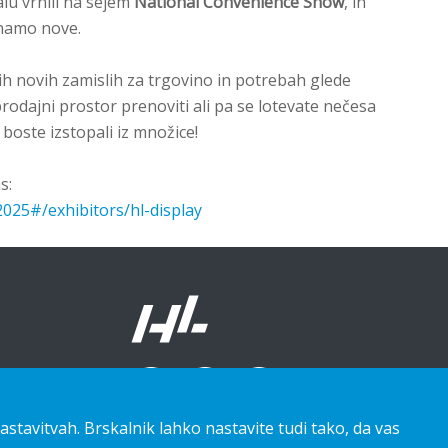
alu vrnili na sejem
National Convenience Show
, in
znamo nove.
ih novih zamislih za trgovino in potrebah glede
j prodajni prostor prenoviti ali pa se lotevate nečesa
 boste izstopali iz množice!
s:
025#/exhibitors/hl-display
astavitvah. Brskalnik lahko nastavite tudi tako, da vas