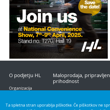
O podjetju HL
Maloprodaja, pripravlje
prihodnost
Organizacija
Kategorije v trgovini
Korporativna
odgovornost
Primeri strank
Ta spletna stran uporablja piškotke. Če piškotkov ne spre