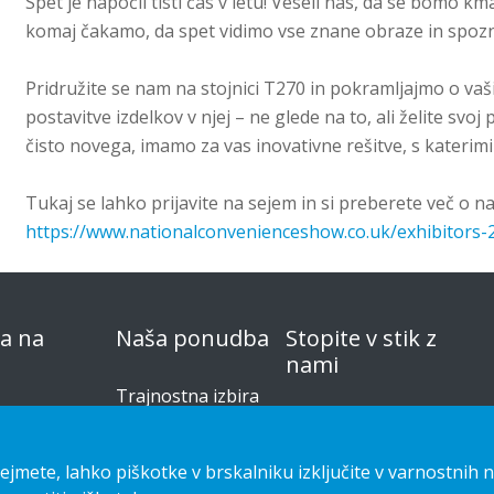
Spet je napočil tisti čas v letu! Veseli nas, da se bomo km
komaj čakamo, da spet vidimo vse znane obraze in spo
Pridružite se nam na stojnici T270 in pokramljajmo o vaš
postavitve izdelkov v njej – ne glede na to, ali želite svo
čisto novega, imamo za vas inovativne rešitve, s katerimi
Tukaj se lahko prijavite na sejem in si preberete več o na
https://www.nationalconvenienceshow.co.uk/exhibitors-2
na na
Naša ponudba
Stopite v stik z
nami
Trajnostna izbira
Izjava o zasebnosti
Custom-made
Cookies
Navodila za
jmete, lahko piškotke v brskalniku izključite v varnostnih n