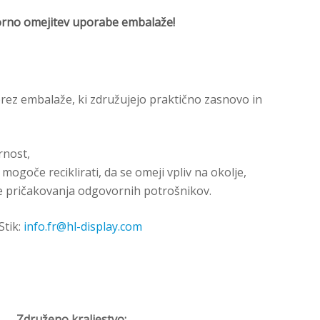
orno omejitev uporabe embalaže!
ez embalaže, ki združujejo praktično zasnovo in
rnost,
 mogoče reciklirati, da se omeji vpliv na okolje,
je pričakovanja odgovornih potrošnikov.
Stik:
info.fr@hl-display.com
Združeno kraljestvo: