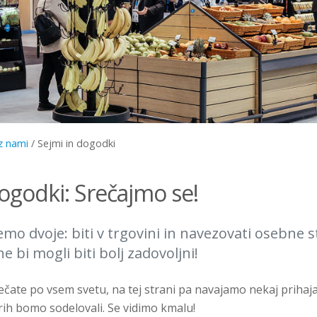
 z nami
/
Sejmi in dogodki
ogodki: Srečajmo se!
mo dvoje: biti v trgovini in navezovati osebne st
e bi mogli biti bolj zadovoljni!
ečate po vsem svetu, na tej strani pa navajamo nekaj prihaja
erih bomo sodelovali. Se vidimo kmalu!