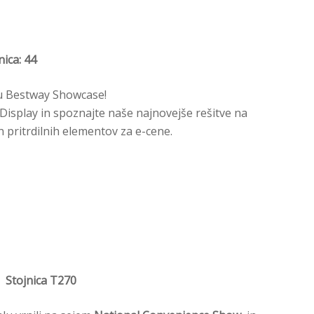
ica: 44
ejmu Bestway Showcase!
L Display in spoznajte naše najnovejše rešitve na
n pritrdilnih elementov za e-cene.
e Stojnica T270