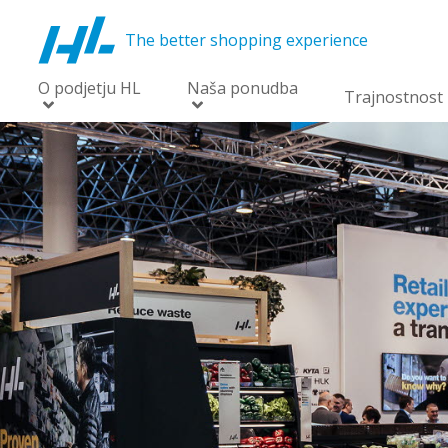
The better shopping experience
O podjetju HL
Naša ponudba
Trajnostnost