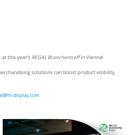
at this year’s
REGAL Branchentreff
in Vienna!
rchandising solutions can boost product visibility,
.at@hl-display.com