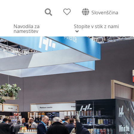
Slovenščina
Navodila za
Stopite v stik z nami
namestitev