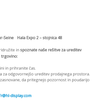
ur-Seine Hala Expo 2 – stojnica 48
idružite in
spoznate naše rešitve za ureditev
 trgovino:
ini in prihranite čas.
iva za odgovornejšo ureditev prodajnega prostora.
e, zasnovane, da pritegnejo pozornost in poudarijo
.fr@hl-display.com