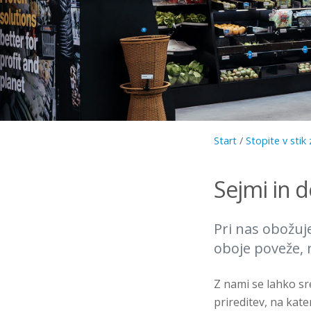
Start
/
Stopite v stik
Sejmi in d
Pri nas obožuje
oboje poveže, n
Z nami se lahko sr
prireditev, na kat