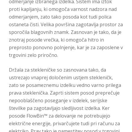
odmerjanje izbranega izdelka. Sistem ima iztok
proti kapljanju, ki omogoča varnost nadzora nad
odmerjanjem, zato tako posoda kot tudi polica
ostaneta čisti. Velika površina zagotavlja prostor za
sporočila blagovnih znamk. Zasnovan je tako, da je
znotraj posode vrečka, ki omogoča hitro in
preprosto ponovno polnjenje, kar je za zaposlene v
trgovini zelo priročno.
Držala za stekleničke so zasnovana tako, da
ustrezajo vnaprej določenim ustjem stekleničk,
zato se posameznemu izdelku vedno varno prilega
prava steklenička. Zaprti sistem posod preprečuje
nepooblaščeno poseganje v izdelek, serijske
številke pa zagotavljajo sledljivost izdelka. Ker
posode FlowBin™ za delovanje ne potrebujejo
električne energije, privarčujete tudi pri računu za
elektriko. Prav tako je namestitev posod v trgovini