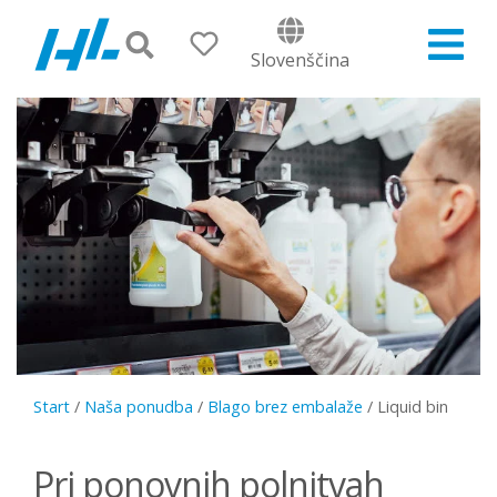
Slovenščina
Start
/
Naša ponudba
/
Blago brez embalaže
/
Liquid bin
Pri ponovnih polnitvah