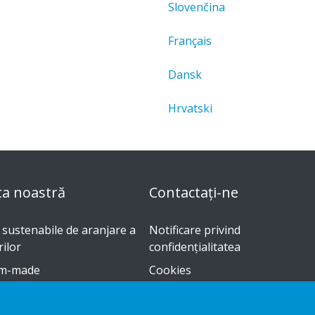
Slovenčina
Français
Dansk
Hrvatski
ta noastră
Contactați-ne
i sustenabile de aranjare a
Notificare privind
ilor
confidențialitatea
m-made
Cookies
e instalare