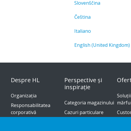
Slovenščina
Čeština
Italiano
English (United Kingdom)
Despre HL
Perspective și
Ofer
inspirație
Organizația
Soluți
Categoria magazinului
mărfur
Responsabilitatea
corporativă
Cazuri particulare
Custo
Cariere
Tendinţe în comerţ
Ghid d