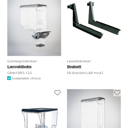
Gravitasjonsbokser
Løsvektsbokser
Løsvektboks
Brakett
GB4e150FS-12,5
SB-Brackets L&R mod2
Sustainable choice