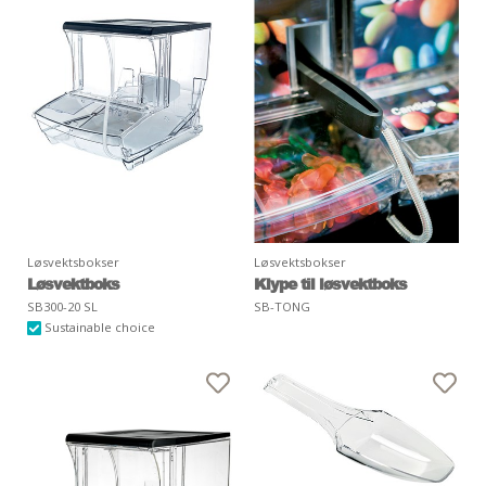
Løsvektsbokser
Løsvektsbokser
Løsvektboks
Klype til løsvektboks
SB300-20 SL
SB-TONG
Sustainable choice