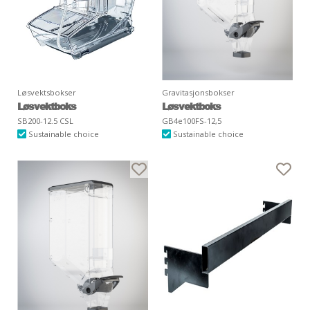
Løsvektsbokser
Gravitasjonsbokser
Løsvektboks
Løsvektboks
SB200-12.5 CSL
GB4e100FS-12,5
Sustainable choice
Sustainable choice