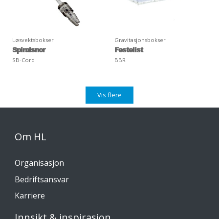
Løsvektsbokser
Gravitasjonsbokser
Spiralsnor
Festelist
SB-Cord
BBR
Vis flere
Om HL
Organisasjon
Bedriftsansvar
Karriere
Innsikt & inspirasjon