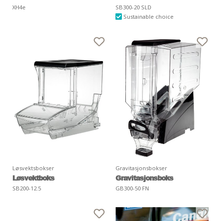
XH4e
SB300-20 SLD
Sustainable choice
Løsvektsbokser
Gravitasjonsbokser
Løsvektboks
Gravitasjonsboks
SB200-12.5
GB300-50 FN