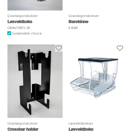
Gravitasjonsbokser
Gravitasjonsbokser
Løsvektboks
Barskinne
GB4e150FS-20
X-BAR
Sustainable choice
Gravitasjonsbokser
Løsvektsbokser
Crossbar holder
Løsvektboks