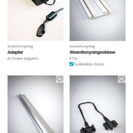
Strømforsyning
Strømforsyning
Adapter
Strømforsyningsskinne
AC Power Adapters
PT24
Sustainable choice