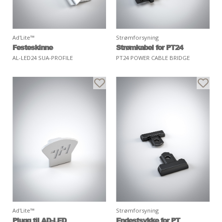
Ad'Lite™
Strømforsyning
Festeskinne
Strømkabel for PT24
AL-LED24 SUA-PROFILE
PT24 POWER CABLE BRIDGE
Ad'Lite™
Strømforsyning
Plugg til AD-LED
Endestsykke for PT