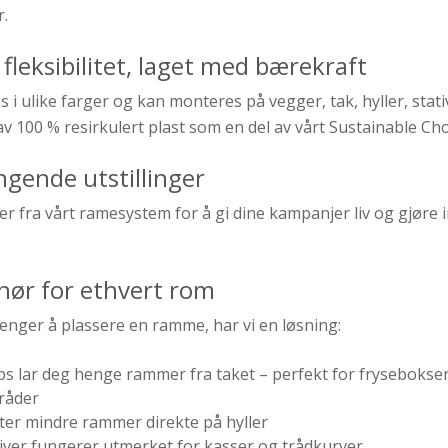
r.
 fleksibilitet, laget med bærekraft
i ulike farger og kan monteres på vegger, tak, hyller, stati
 av 100 % resirkulert plast som en del av vårt Sustainable Ch
ngende utstillinger
 fra vårt ramesystem for å gi dine kampanjer liv og gjøre
hør for ethvert rom
enger å plassere en ramme, har vi en løsning:
s lar deg henge rammer fra taket – perfekt for frysebokse
råder
ster mindre rammer direkte på hyller
iver fungerer utmerket for kasser og trådkurver