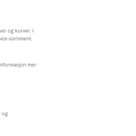
ver og kurver. I
oice-sortiment.
 informasjon mer
r og