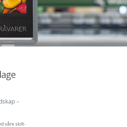
dage
udskap –
 våre skilt­