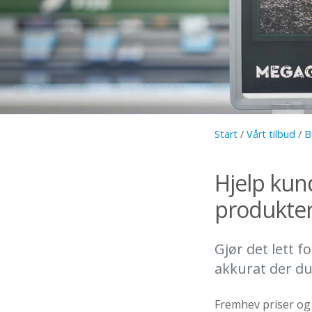
Start
/
Vårt tilbud
/
B
Hjelp kun
produkter
Gjør det lett 
akkurat der du 
Fremhev priser og