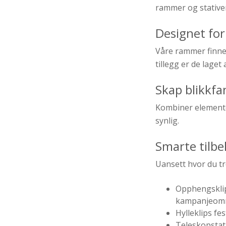
rammer og stative
Designet for
Våre rammer finnes 
tillegg er de laget
Skap blikkfa
Kombiner elementer
synlig.
Smarte tilbe
Uansett hvor du tr
Opphengsklip
kampanjeom
Hylleklips fe
Teleskopstat