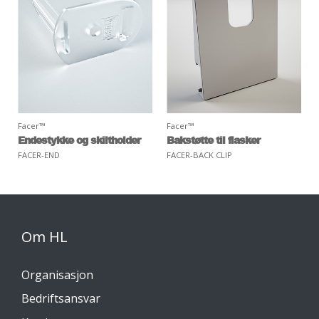
Facer™
Facer™
Endestykke og skiltholder
Bakstøtte til flasker
FACER-END
FACER-BACK CLIP
Om HL
Organisasjon
Bedriftsansvar