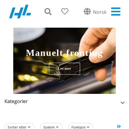
Norsk
Manuelt fronting
Les mer
Kategorier
Sorter etter
System
Funksjon