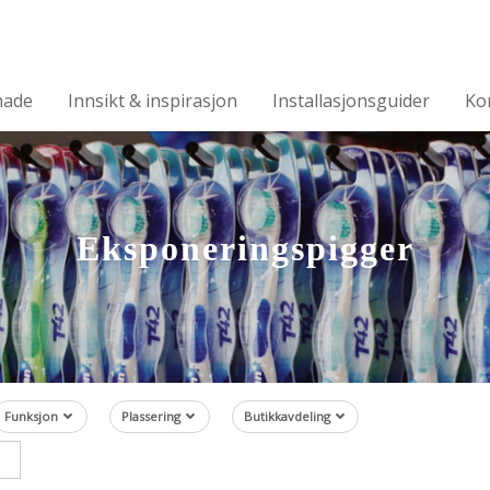
made
Innsikt & inspirasjon
Installasjonsguider
Ko
Eksponeringspigger
Funksjon
Plassering
Butikkavdeling