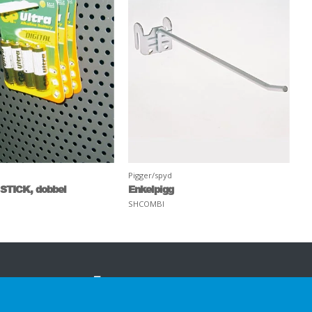
Pigger/spyd
 STICK, dobbel
Enkelpigg
SHCOMBI