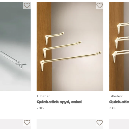
Tilbehør
Tilbehør
Quick-stick spyd, enkel
Quick-stic
2385
2386