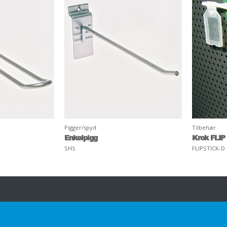
Pigger/spyd
Tilbehør
Enkelpigg
Krok FLIP
SHS
FLIPSTICK-D
Vårt tilbud
Kontakt oss