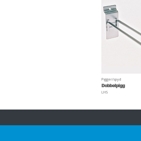
Pigger/spyd
Dobbelpigg
LHS
Om HL
Innsikt & inspirasjon