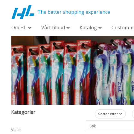
The better shopping experience
Om HL
Vårt tilbud
Katalog
Custom-
Kategorier
Sorter etter
Vis alt