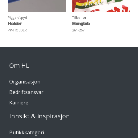
Pigger/spyd
Tilbehør
Holder
Hangtab
PP-HOLDER
261-267
Om HL
Organisasjon
Bedriftsansvar
Karriere
Innsikt & inspirasjon
Butikkkategori