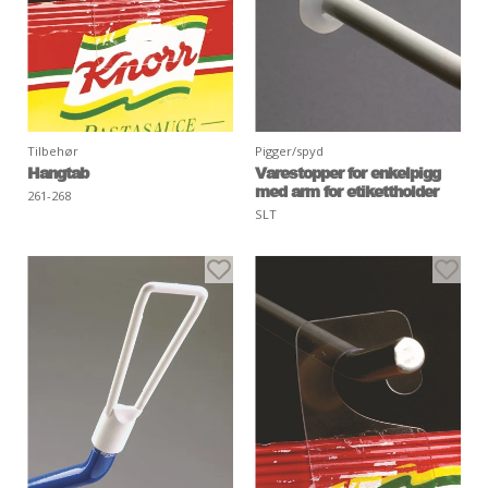
Tilbehør
Pigger/spyd
Hangtab
Varestopper for enkelpigg
med arm for etikettholder
261-268
SLT