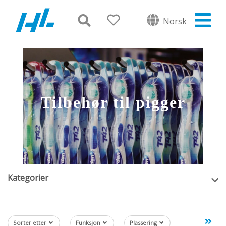
Norsk
Tilbehør til pigger
Kategorier
Sorter etter
Funksjon
Plassering