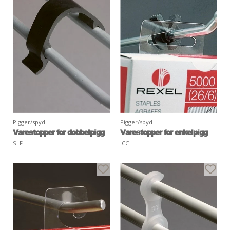
Pigger/spyd
Pigger/spyd
Varestopper for dobbelpigg
Varestopper for enkelpigg
SLF
ICC