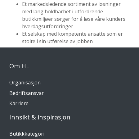
Et markedsledende sortiment av løsninger
med lang holdbarhet i utfordrende
butikkmiljøer sørger for å løse våre kunders
hverdagsutfordringer
Et selskap med kompetente ansatte som er
stolte i sin utførelse av jobben
Om HL
Organisasjon
Bedriftsansvar
Karriere
Innsikt & inspirasjon
Butikkkategori