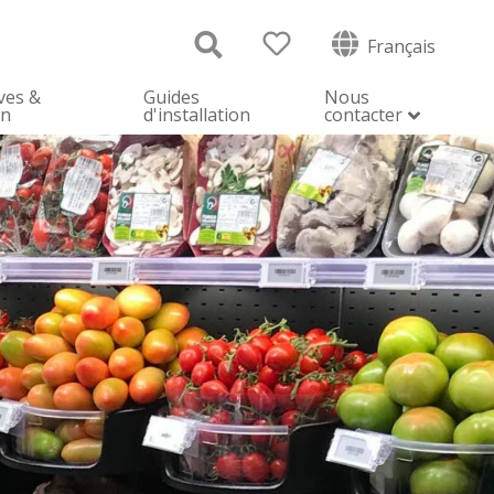
Français
ves &
Guides
Nous
on
d'installation
contacter