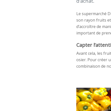
d'achat.
Le supermarché DES
son rayon fruits e
d’accroître de maniè
important de prend
Capter l’atten
Avant cela, les fr
osier. Pour créer 
combinaison de no