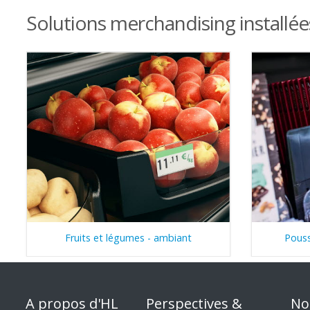
Solutions merchandising installée
Fruits et légumes - ambiant
Pouss
A propos d'HL
Perspectives &
No