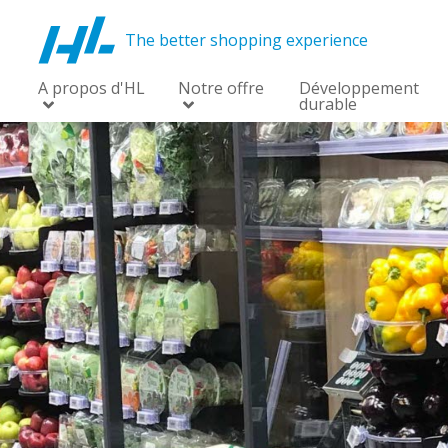
The better shopping experience
A propos d'HL
Notre offre
Développement
durable