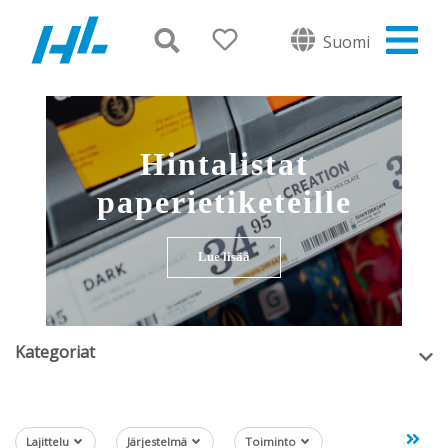
Suomi
Hintalistat
paperietiketeille
Lue lisää
Kategoriat
Lajittelu
Järjestelmä
Toiminto