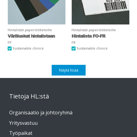
Hintalistat paperietiketeille
Hintalistat paperietiketeille
Väriliuskat hintalistaan
Hintalista FO-FR
FP
FR
Sustainable choice
Sustainable choice
Näytä lisää
Tietoja HL:stä
Organisaatio ja johtoryhmä
Yritysvastuu
Työpaikat