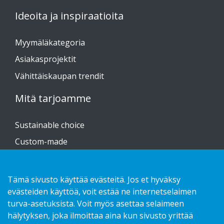
Ideoita ja inspiraatioita
Myymäläkategoria
Asiakasprojektit
Vähittäiskaupan trendit
Mitä tarjoamme
Sustainable choice
Custom-made
Asennusohjeet
Kuvasto
Tämä sivusto käyttää evästeitä. Jos et hyväksy
evästeiden käyttöä, voit estää ne internetselaimen
Ota yhteyttä!
turva-asetuksista. Voit myös asettaa selaimeen
hälytyksen, joka ilmoittaa aina kun sivusto yrittää
Tietosuojaseloste