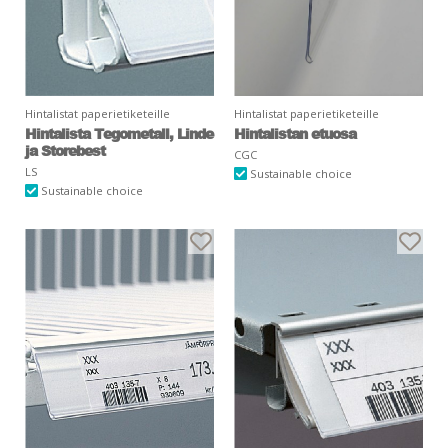
Hintalistat paperietiketeille
Hintalistat paperietiketeille
Hintalista Tegometall, Linde
Hintalistan etuosa
ja Storebest
CGC
LS
Sustainable choice
Sustainable choice