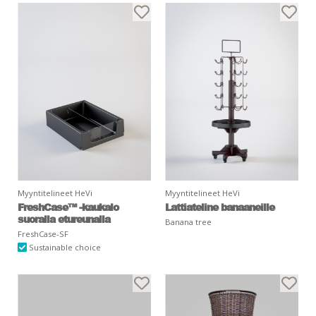
Myyntitelineet HeVi
Myyntitelineet HeVi
FreshCase™ -kaukalo
Lattiateline banaaneille
suoralla etureunalla
Banana tree
FreshCase-SF
Sustainable choice