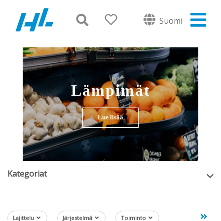
Suomi
Lämpimät
Lue lisää
Kategoriat
Lajittelu
Järjestelmä
Toiminto