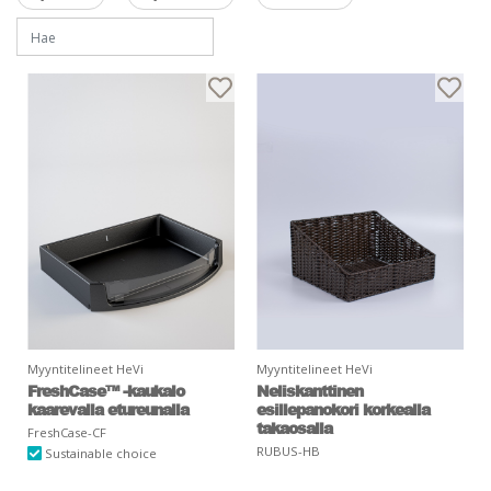
Myyntitelineet HeVi
Myyntitelineet HeVi
FreshCase™ -kaukalo
Neliskanttinen
kaarevalla etureunalla
esillepanokori korkealla
takaosalla
FreshCase-CF
RUBUS-HB
Sustainable choice