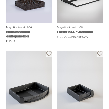
Myyntitelineet HeVi
Myyntitelineet HeVi
Neliskanttinen
FreshCase™ -kannake
esillepanokori
FreshCase-BRACKET-CB
RUBUS