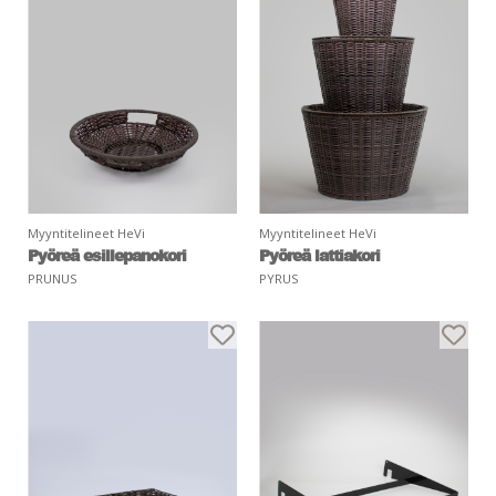
Myyntitelineet HeVi
Myyntitelineet HeVi
Pyöreä esillepanokori
Pyöreä lattiakori
PRUNUS
PYRUS