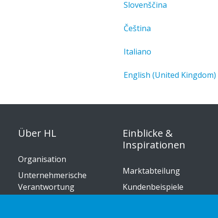
Slovenščina
Čeština
Italiano
English (United Kingdom)
Über HL
Einblicke &
Inspirationen
Organisation
Marktabteilung
Unternehmerische
Verantwortung
Kundenbeispiele
Karriere
Einzelhandelstrends