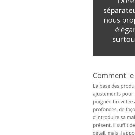
"Doré
séparateu
nous pro
élégan
surtou
Comment le p
L
a base
des produ
ajustements pour l
poignée brevetée
profondes,
de faço
d’
introduire sa ma
présent, il suffit 
détail, mais il app