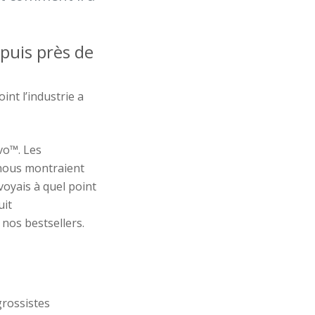
epuis
près de
nt l’industrie a
ivo™
. Les
 nous montraient
 voyais à quel point
uit
nos bestsellers.
grossistes