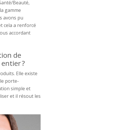
anté/Beauté
,
 la gamme
s avons pu
t cela
a renforcé
ous accordant
tion de
entier ?
oduits.
Elle
existe
 le porte-
ution
simple et
liser et il résout les