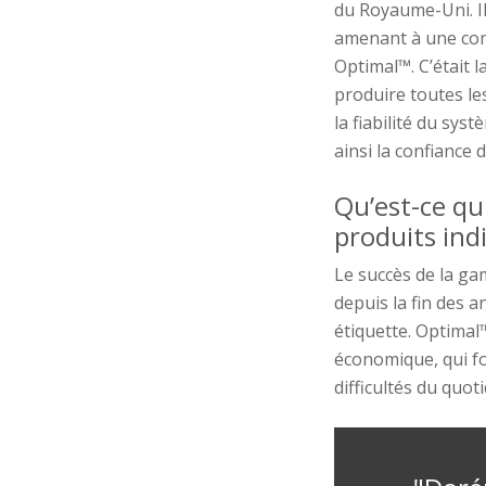
du
Royaume-Uni. I
amenant à
une com
Optimal™
. C’était
produire toutes le
la fiabilité
du
syst
ainsi
la confiance
d
Qu’est-ce qu
produits
ind
Le succès de la 
depuis la fin des a
étiquette.
Optimal
économique, qui fo
difficultés du quo