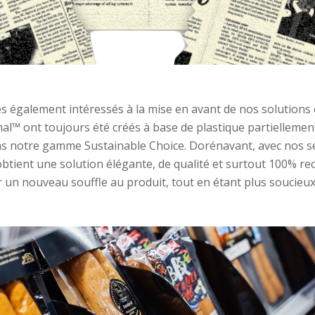
s également
intéressés
à la mise en avant de
nos solutions
mal™
ont toujours été
créés à base de plastique partiellemen
ns notre gamme
Sustainable
Choice
.
Dorénavant
, avec nos 
obtient
une solution
élégant
e
, de qualité et
surtout
100% rec
 un nouveau souffle au produit,
tout en étant
plus
soucieux