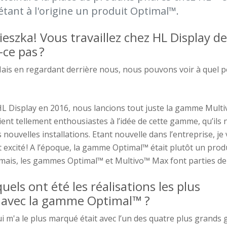
étant à l'origine un produit Optimal™.
ieszka!
Vous travaillez
chez HL D
isplay d
-ce pas
?
ais en regardant derrière nous, nous pouvons voir à quel poi
 HL Display en 2016, nous lancions tout juste la gamme Mult
ient tellement enthousiastes à l’idée de cette gamme, qu’ils
 nouvelles installations. Etant nouvelle dans l’entreprise, je
t excité ! A l’époque, la gamme Optimal™ était plutôt un prod
mais, les gammes Optimal™
et Multivo™
Max font parties de 
quels ont été
les réalisations
les plus
avec
la
gamme
Optimal™
?
ui m'a le plus marqué était
avec l’un
des quatre plus grands 