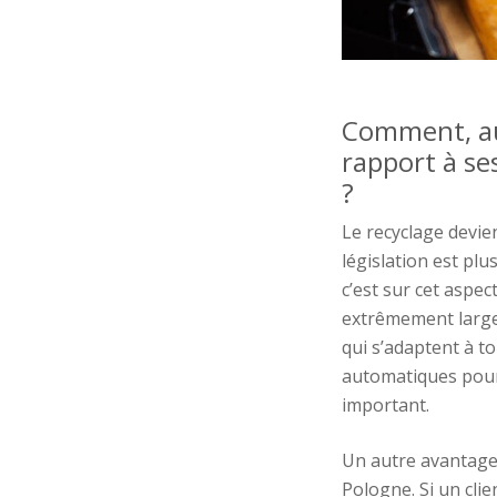
Comment
, 
rapport à se
?
Le recyclage
devi
e
législation
est plu
c’est sur cet aspec
extrêmement larg
qui s’adaptent
à
to
automatiques
pou
important.
Un autre avantag
Pologne. Si un cli