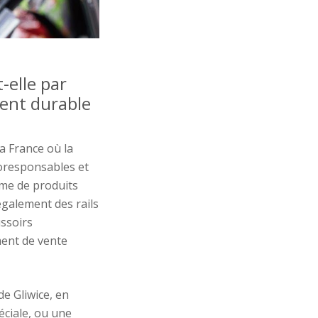
t-
elle
par
ent durable
a France où la
oresponsables
et
me de produits
également
des rails
ssoirs
ent de vente
de Gliwice, en
éciale, ou une