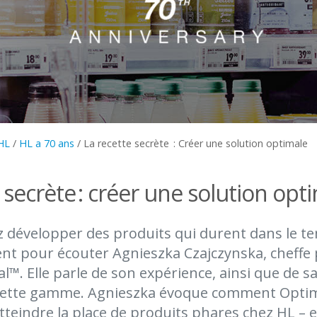
HL
/
HL a 70 ans
/
La recette secrète : Créer une solution optimale
 secrète : créer une solution opt
 développer des produits qui durent dans le t
 pour écouter Agnieszka Czajczynska, cheffe p
. Elle parle de son expérience, ainsi que de sa
e cette gamme. Agnieszka évoque comment Opti
tteindre la place de produits phares chez HL – 