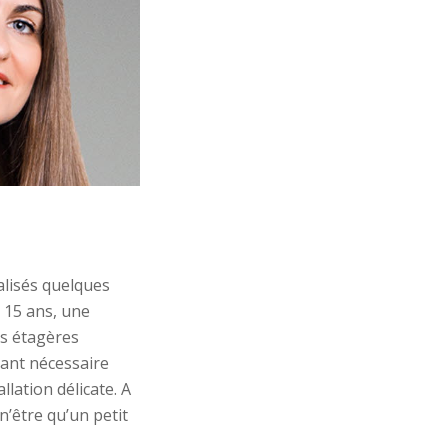
alisés
quelques
n 15 ans,
une
s étagères
vant nécessaire
allation
délicate
. A
 n’être qu’un petit