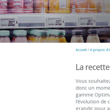
Accueil
/
A propos d'
La recette
Vous souhaitez
donc un moment
gamme Optimal™
l’évolution d
grandir pour a