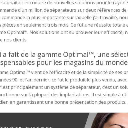
l
souhaitait
introduire de nouvelles solutions pour l
e rayon
S
mande d’un million de séparateurs sur deux références de
 la commande la plus importante sur laquelle j’ai travaillé
,
nou
s pièces en seulement trois mois. Ce fut une réussite totale
e
ème
Optimal™
.
Nos solutions ont su prouver leur efficacité
,
n
e nos clients.
i
a
fait
de l
a gamme
Optimal™
, une sélec
ispensables
pour
les magasins du monde 
gamme
Optimal™
vient d
e l’efficacité et de
la
simplicité
de
ses
pr
nnées 90, et l’an dernier, ce fut le produit le plus vendu, avec
™
est principalement un système de séparateur, c’est un sol
nctionne sur la plupart des implantations
.
Il est simple à uti
tidien en garantissant une bonne présentation des produits.