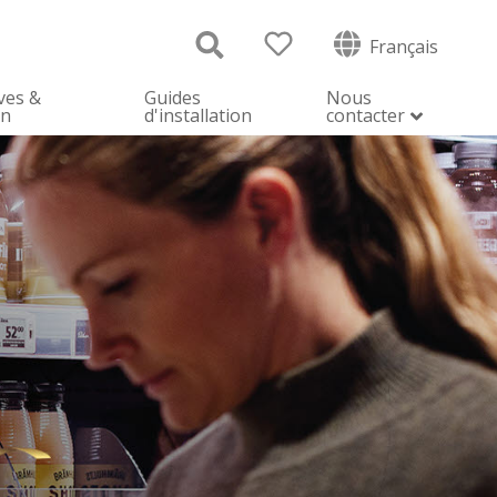
Français
ves &
Guides
Nous
on
d'installation
contacter