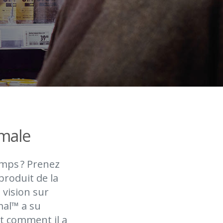
imale
emps ? Prenez
roduit de la
 vision sur
mal™ a su
et comment il a