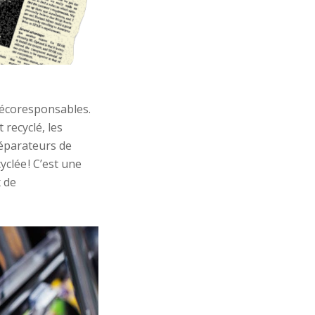
 écoresponsables
.
t recyclé
,
l
es
séparateurs de
yclé
e
! C’est une
 de