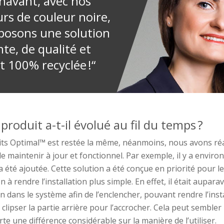
navant, avec nos
rs de couleur noire,
posons une solution
te, de qualité et
t 100% recyclée !“
roduit a-t-il
évolué
au fil du temps ?
its
Optimal™
est resté
e
l
a
même,
néanmoins,
nous avons
ré
e maintenir à jour et fonctionnel. Par exemple,
il y a enviro
a été
ajoutée
.
Cette solution a été conçue en priorité
pour
le
n à rendre l’installation plus simple.
En effet,
il
était aupara
in dans
le
système afin de l’enclencher,
pouvant rendre l’inst
de clipser la partie arrière pour l’accrocher. Cela peut sembler
orte une différence considérable sur la manière de l’utiliser.