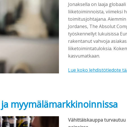
Jonaksella on laaja globaal
liiketoiminnoista, viimeksi
toimitusjohtajana. Aiemmin 
Jordanes, The Absolut Comp
työskennellyt lukuisissa Eu
rakentanut vahvoja asiakas
liiketoimintatuloksia. Ko
kasvumatkaan.
Lue koko lehdistötiedote tä
a ja myymälämarkkinoinnissa
Vähittäiskauppa turvautuu 