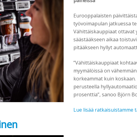
paineissa
Eurooppalaisten päivittäis
työvoimapulan jatkuessa teh
Vähittäiskauppiaat ottavat
säästääkseen aikaa toistuvi
pitääkseen hyllyt automaatt
”Vähittäiskauppiaat kohtaa
myymälöissä on vähemmän k
korkeammat kuin koskaan
perusteella hyllyautomaati
prosenttia”, sanoo Björn B
Lue lisää ratkaisuistamme t
inen