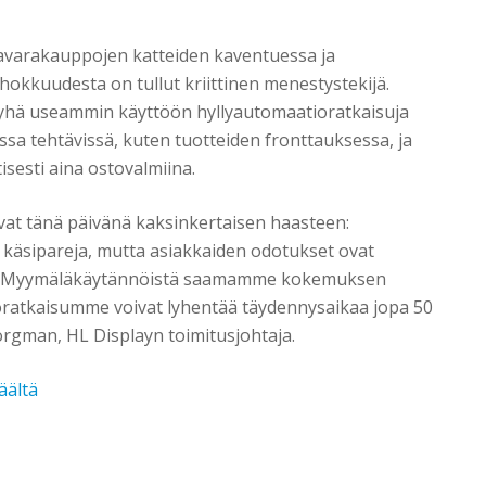
tavarakauppojen katteiden kaventuessa ja
okkuudesta on tullut kriittinen menestystekijä.
 yhä useammin käyttöön hyllyautomaatioratkaisuja
ssa tehtävissä, kuten tuotteiden fronttauksessa, ja
isesti aina ostovalmiina.
vat tänä päivänä kaksinkertaisen haasteen:
äsipareja, mutta asiakkaiden odotukset ovat
. Myymäläkäytännöistä saamamme kokemuksen
oratkaisumme voivat lyhentää täydennysaikaa jopa 50
orgman, HL Displayn toimitusjohtaja.
äältä