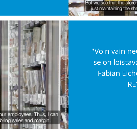
"Voin vain ne
se on loistav
Fabian Eic
RE