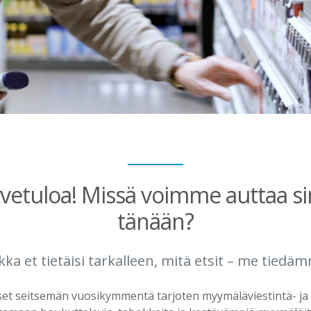
vetuloa! Missä voimme auttaa s
tänään?
kka et tietäisi tarkalleen, mitä etsit – me tiedä
et seitsemän vuosikymmentä tarjoten myymäläviestintä- ja 