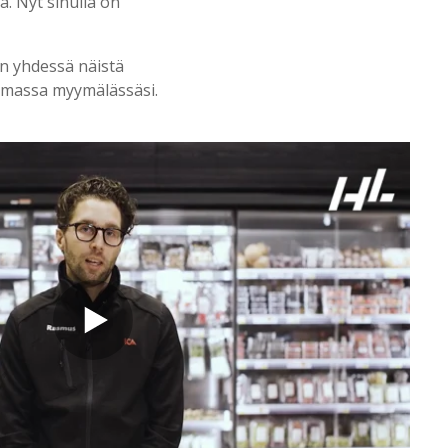
. Nyt sinulla on
n yhdessä näistä
 omassa myymälässäsi.