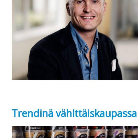
Trendinä
vähittäiskaupass