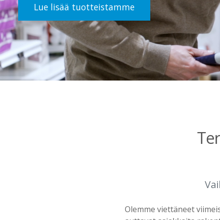
Lue lisää tuotteistamme
Ter
Vai
Olemme viettäneet viimeis