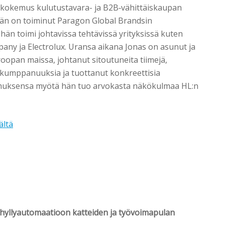
i kokemus kulutustavara- ja B2B‑vähittäiskaupan
 hän on toiminut Paragon Global Brandsin
hän toimi johtavissa tehtävissä yrityksissä kuten
any ja Electrolux. Uransa aikana Jonas on asunut ja
roopan maissa, johtanut sitoutuneita tiimejä,
kumppanuuksia ja tuottanut konkreettisia
kemuksensa myötä hän tuo arvokasta näkökulmaa HL:n
ältä
hyllyautomaatioon katteiden ja työvoimapulan