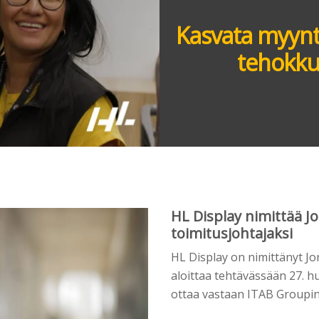
Kasvata myyntiä
tehokkuu
HL Display nimittää 
toimitusjohtajaksi
HL Display on nimittänyt J
aloittaa tehtävässään 27. 
ottaa vastaan ITAB Groupin 