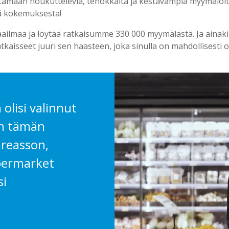
tamaan houkuttelevia, tehokkaita ja kestävämpiä myymälöitä
ä kokemuksesta!
ailmaa ja löytää ratkaisumme 330 000 myymälästä. Ja ainaki
kaisseet juuri sen haasteen, joka sinulla on mahdollisesti
olisi valinnut
in tämän
dreasson,
permarket
si