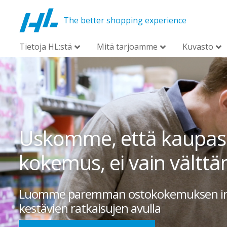
The better shopping experience
Tietoja HL:stä
Mitä tarjoamme
Kuvasto
Uskomme, että kaupassa
kokemus, ei vain vält
Luomme paremman ostokokemuksen inno
kestävien ratkaisujen avulla