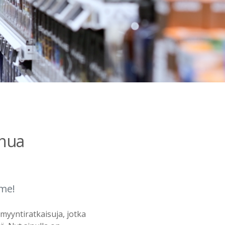
inua
mme!
myyntiratkaisuja, jotka