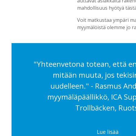
auttavat asiakkaita raken
mahdollisuus hyötyä täst
Voit matkustaa ympäri ma
myymälöistä olemme jo rat
"Yhteenvetona totean, että en 
mitään muuta, jos tekis
uudelleen." - Rasmus An
myymäläpäällikkö, ICA Su
Trollbäcken, Ruot
Lue lisää