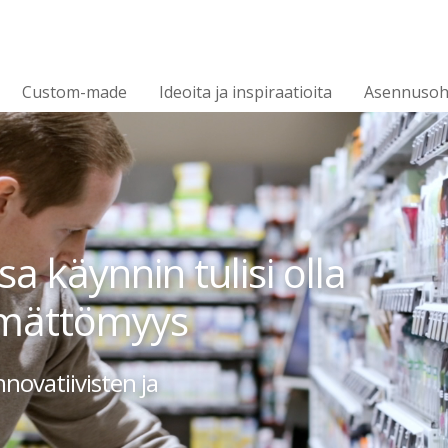
Custom-made
Ideoita ja inspiraatioita
Asennusoh
 käynnin tulisi olla
tämättömyys
vatiivisten ja